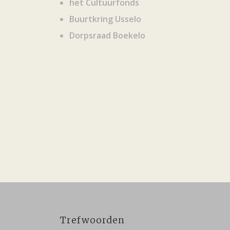
het Cultuurfonds
Buurtkring Usselo
Dorpsraad Boekelo
Trefwoorden