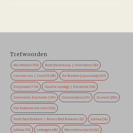
Trefwoorden
AkzoNobel
(105)
Bedrijfsverkoop | Overname
(50)
Coronacrisis | Covid19
(38)
De Bleekerij (woonwijk)
(47)
Dorpsraad
(114)
Gasolie (opslag) | Dieselolie
(36)
Gemeente Enschede
(141)
Geschiedenis
(51)
Grolsch
(290)
Het Rutbeek (terrein)
(102)
Hotel Bad Boekelo | Resort Bad Boekelo
(52)
Jubilea
(56)
Jubilea
(35)
Lekkages
(40)
Marcellinus (kerk)
(62)