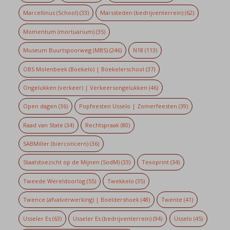
Marcellinus (School)
(33)
Marssteden (bedrijventerrein)
(62)
Momentum (mortuarium)
(35)
Museum Buurtspoorweg (MBS)
(246)
N18
(113)
OBS Molenbeek (Boekelo) | Boekelerschool
(37)
Ongelukken (verkeer) | Verkeersongelukken
(46)
Open dagen
(36)
Popfeesten Usselo | Zomerfeesten
(39)
Raad van State
(34)
Rechtspraak
(80)
SABMiller (bierconcern)
(36)
Staatstoezicht op de Mijnen (SodM)
(33)
Texoprint
(34)
Tweede Wereldoorlog
(55)
Twekkelo
(35)
Twence (afvalverwerking) | Boeldershoek
(48)
Twente
(41)
Usseler Es
(63)
Usseler Es (bedrijventerrein)
(94)
Usselo
(45)