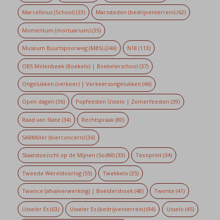
Marcellinus (School)
(33)
Marssteden (bedrijventerrein)
(62)
Momentum (mortuarium)
(35)
Museum Buurtspoorweg (MBS)
(246)
N18
(113)
OBS Molenbeek (Boekelo) | Boekelerschool
(37)
Ongelukken (verkeer) | Verkeersongelukken
(46)
Open dagen
(36)
Popfeesten Usselo | Zomerfeesten
(39)
Raad van State
(34)
Rechtspraak
(80)
SABMiller (bierconcern)
(36)
Staatstoezicht op de Mijnen (SodM)
(33)
Texoprint
(34)
Tweede Wereldoorlog
(55)
Twekkelo
(35)
Twence (afvalverwerking) | Boeldershoek
(48)
Twente
(41)
Usseler Es
(63)
Usseler Es (bedrijventerrein)
(94)
Usselo
(45)