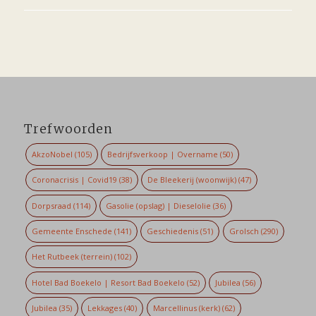
Trefwoorden
AkzoNobel
(105)
Bedrijfsverkoop | Overname
(50)
Coronacrisis | Covid19
(38)
De Bleekerij (woonwijk)
(47)
Dorpsraad
(114)
Gasolie (opslag) | Dieselolie
(36)
Gemeente Enschede
(141)
Geschiedenis
(51)
Grolsch
(290)
Het Rutbeek (terrein)
(102)
Hotel Bad Boekelo | Resort Bad Boekelo
(52)
Jubilea
(56)
Jubilea
(35)
Lekkages
(40)
Marcellinus (kerk)
(62)