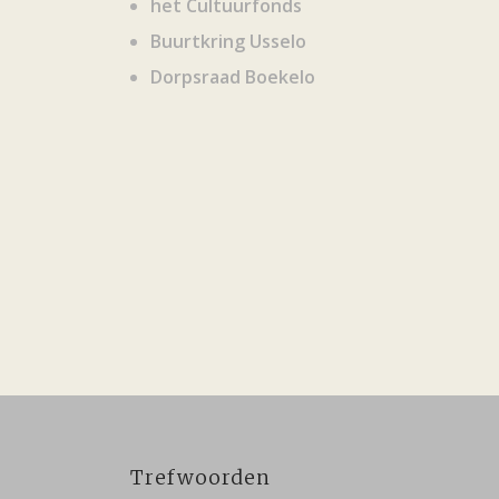
het Cultuurfonds
Buurtkring Usselo
Dorpsraad Boekelo
Trefwoorden