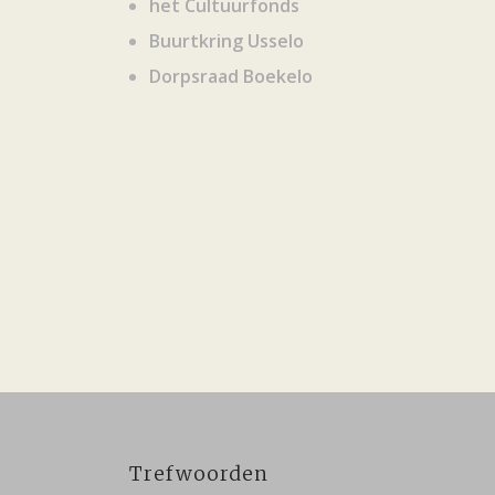
het Cultuurfonds
Buurtkring Usselo
Dorpsraad Boekelo
Trefwoorden