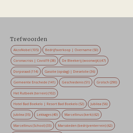
Trefwoorden
AkzoNobel
(105)
Bedrijfsverkoop | Overname
(50)
Coronacrisis | Covid19
(38)
De Bleekerij (woonwijk)
(47)
Dorpsraad
(114)
Gasolie (opslag) | Dieselolie
(36)
Gemeente Enschede
(141)
Geschiedenis
(51)
Grolsch
(290)
Het Rutbeek (terrein)
(102)
Hotel Bad Boekelo | Resort Bad Boekelo
(52)
Jubilea
(56)
Jubilea
(35)
Lekkages
(40)
Marcellinus (kerk)
(62)
Marcellinus (School)
(33)
Marssteden (bedrijventerrein)
(62)