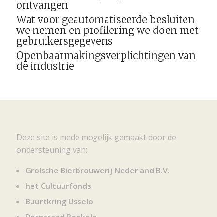
ontvangen
Wat voor geautomatiseerde besluiten
we nemen en profilering we doen met
gebruikersgegevens
Openbaarmakingsverplichtingen van
de industrie
Deze site is mede mogelijk gemaakt door de
ondersteuning van:
Grolsche Bierbrouwerij Nederland B.V.
het Cultuurfonds
Buurtkring Usselo
Dorpsraad Boekelo