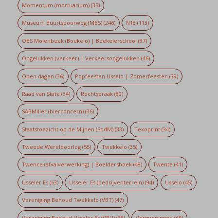
Momentum (mortuarium)
(35)
Museum Buurtspoorweg (MBS)
(246)
N18
(113)
OBS Molenbeek (Boekelo) | Boekelerschool
(37)
Ongelukken (verkeer) | Verkeersongelukken
(46)
Open dagen
(36)
Popfeesten Usselo | Zomerfeesten
(39)
Raad van State
(34)
Rechtspraak
(80)
SABMiller (bierconcern)
(36)
Staatstoezicht op de Mijnen (SodM)
(33)
Texoprint
(34)
Tweede Wereldoorlog
(55)
Twekkelo
(35)
Twence (afvalverwerking) | Boeldershoek
(48)
Twente
(41)
Usseler Es
(63)
Usseler Es (bedrijventerrein)
(94)
Usselo
(45)
Vereniging Behoud Twekkelo (VBT)
(47)
Vereniging Behoud Usseler Es (VBU)
(38)
Vergunningen
(65)