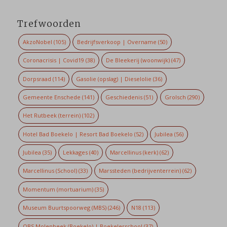
Trefwoorden
AkzoNobel
(105)
Bedrijfsverkoop | Overname
(50)
Coronacrisis | Covid19
(38)
De Bleekerij (woonwijk)
(47)
Dorpsraad
(114)
Gasolie (opslag) | Dieselolie
(36)
Gemeente Enschede
(141)
Geschiedenis
(51)
Grolsch
(290)
Het Rutbeek (terrein)
(102)
Hotel Bad Boekelo | Resort Bad Boekelo
(52)
Jubilea
(56)
Jubilea
(35)
Lekkages
(40)
Marcellinus (kerk)
(62)
Marcellinus (School)
(33)
Marssteden (bedrijventerrein)
(62)
Momentum (mortuarium)
(35)
Museum Buurtspoorweg (MBS)
(246)
N18
(113)
OBS Molenbeek (Boekelo) | Boekelerschool
(37)