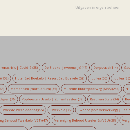
Uitgaven in eigen beheer
ronacrisis | Covid19
(38)
De Bleekerij (woonwijk)
(47)
Dorpsraad
(114)
Gaso
)
(102)
Hotel Bad Boekelo | Resort Bad Boekelo
(52)
Jubilea
(56)
Jubilea
(35
62)
Momentum (mortuarium)
(35)
Museum Buurtspoorweg (MBS)
(246)
N1
dagen
(36)
Popfeesten Usselo | Zomerfeesten
(39)
Raad van State
(34)
Re
Tweede Wereldoorlog
(55)
Twekkelo
(35)
Twence (afvalverwerking) | Boel
ing Behoud Twekkelo (VBT)
(47)
Vereniging Behoud Usseler Es (VBU)
(38)
Verg