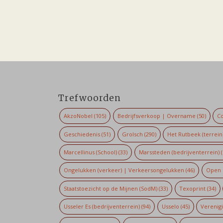
Trefwoorden
AkzoNobel
(105)
Bedrijfsverkoop | Overname
(50)
Co
Geschiedenis
(51)
Grolsch
(290)
Het Rutbeek (terrein
Marcellinus (School)
(33)
Marssteden (bedrijventerrein)
(
Ongelukken (verkeer) | Verkeersongelukken
(46)
Open 
Staatstoezicht op de Mijnen (SodM)
(33)
Texoprint
(34)
Usseler Es (bedrijventerrein)
(94)
Usselo
(45)
Verenig