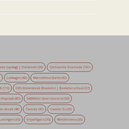
lie (opslag) | Dieselolie
(36)
Gemeente Enschede
(141)
)
Lekkages
(40)
Marcellinus (kerk)
(62)
8
(113)
OBS Molenbeek (Boekelo) | Boekelerschool
(37)
chtspraak
(80)
SABMiller (bierconcern)
(36)
dershoek
(48)
Twente
(41)
Usseler Es
(63)
unningen
(65)
Vrijwilligers
(35)
Windmolens
(36)