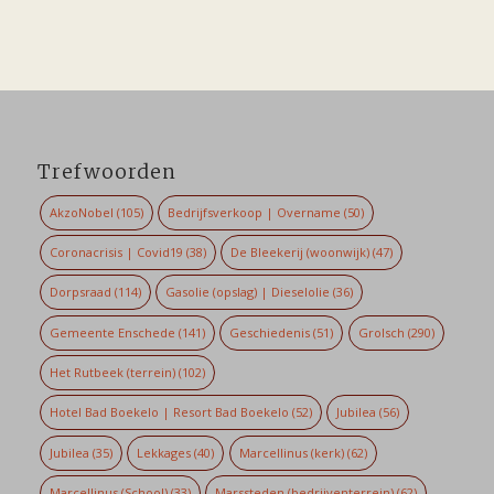
Trefwoorden
AkzoNobel
(105)
Bedrijfsverkoop | Overname
(50)
Coronacrisis | Covid19
(38)
De Bleekerij (woonwijk)
(47)
Dorpsraad
(114)
Gasolie (opslag) | Dieselolie
(36)
Gemeente Enschede
(141)
Geschiedenis
(51)
Grolsch
(290)
Het Rutbeek (terrein)
(102)
Hotel Bad Boekelo | Resort Bad Boekelo
(52)
Jubilea
(56)
Jubilea
(35)
Lekkages
(40)
Marcellinus (kerk)
(62)
Marcellinus (School)
(33)
Marssteden (bedrijventerrein)
(62)