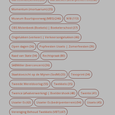
Momentum (mortuarium)
(35)
Museum Buurtspoorweg (MBS)
(246)
N18
(113)
OBS Molenbeek (Boekelo) | Boekelerschool
(37)
Ongelukken (verkeer) | Verkeersongelukken
(46)
Open dagen
(36)
Popfeesten Usselo | Zomerfeesten
(39)
Raad van State
(34)
Rechtspraak
(80)
SABMiller (bierconcern)
(36)
Staatstoezicht op de Mijnen (SodM)
(33)
Texoprint
(34)
Tweede Wereldoorlog
(55)
Twekkelo
(35)
Twence (afvalverwerking) | Boeldershoek
(48)
Twente
(41)
Usseler Es
(63)
Usseler Es (bedrijventerrein)
(94)
Usselo
(45)
Vereniging Behoud Twekkelo (VBT)
(47)