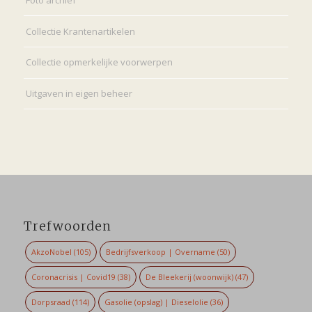
Collectie Krantenartikelen
Collectie opmerkelijke voorwerpen
Uitgaven in eigen beheer
Trefwoorden
AkzoNobel
(105)
Bedrijfsverkoop | Overname
(50)
Coronacrisis | Covid19
(38)
De Bleekerij (woonwijk)
(47)
Dorpsraad
(114)
Gasolie (opslag) | Dieselolie
(36)