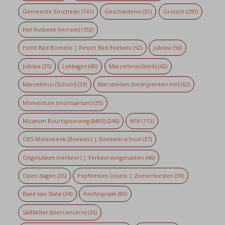
Gemeente Enschede
(141)
Geschiedenis
(51)
Grolsch
(290)
Het Rutbeek (terrein)
(102)
Hotel Bad Boekelo | Resort Bad Boekelo
(52)
Jubilea
(56)
Jubilea
(35)
Lekkages
(40)
Marcellinus (kerk)
(62)
Marcellinus (School)
(33)
Marssteden (bedrijventerrein)
(62)
Momentum (mortuarium)
(35)
Museum Buurtspoorweg (MBS)
(246)
N18
(113)
OBS Molenbeek (Boekelo) | Boekelerschool
(37)
Ongelukken (verkeer) | Verkeersongelukken
(46)
Open dagen
(36)
Popfeesten Usselo | Zomerfeesten
(39)
Raad van State
(34)
Rechtspraak
(80)
SABMiller (bierconcern)
(36)