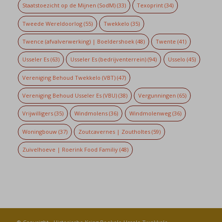
Staatstoezicht op de Mijnen (SodM)
(33)
Texoprint
(34)
Tweede Wereldoorlog
(55)
Twekkelo
(35)
Twence (afvalverwerking) | Boeldershoek
(48)
Twente
(41)
Usseler Es
(63)
Usseler Es (bedrijventerrein)
(94)
Usselo
(45)
Vereniging Behoud Twekkelo (VBT)
(47)
Vereniging Behoud Usseler Es (VBU)
(38)
Vergunningen
(65)
Vrijwilligers
(35)
Windmolens
(36)
Windmolenweg
(36)
Woningbouw
(37)
Zoutcavernes | Zoutholtes
(59)
Zuivelhoeve | Roerink Food Familiy
(48)