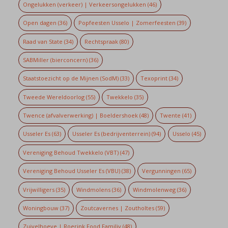
Ongelukken (verkeer) | Verkeersongelukken
(46)
Open dagen
(36)
Popfeesten Usselo | Zomerfeesten
(39)
Raad van State
(34)
Rechtspraak
(80)
SABMiller (bierconcern)
(36)
Staatstoezicht op de Mijnen (SodM)
(33)
Texoprint
(34)
Tweede Wereldoorlog
(55)
Twekkelo
(35)
Twence (afvalverwerking) | Boeldershoek
(48)
Twente
(41)
Usseler Es
(63)
Usseler Es (bedrijventerrein)
(94)
Usselo
(45)
Vereniging Behoud Twekkelo (VBT)
(47)
Vereniging Behoud Usseler Es (VBU)
(38)
Vergunningen
(65)
Vrijwilligers
(35)
Windmolens
(36)
Windmolenweg
(36)
Woningbouw
(37)
Zoutcavernes | Zoutholtes
(59)
Zuivelhoeve | Roerink Food Familiy
(48)