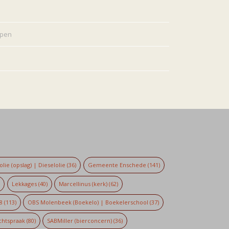
rpen
lie (opslag) | Dieselolie
(36)
Gemeente Enschede
(141)
)
Lekkages
(40)
Marcellinus (kerk)
(62)
8
(113)
OBS Molenbeek (Boekelo) | Boekelerschool
(37)
chtspraak
(80)
SABMiller (bierconcern)
(36)