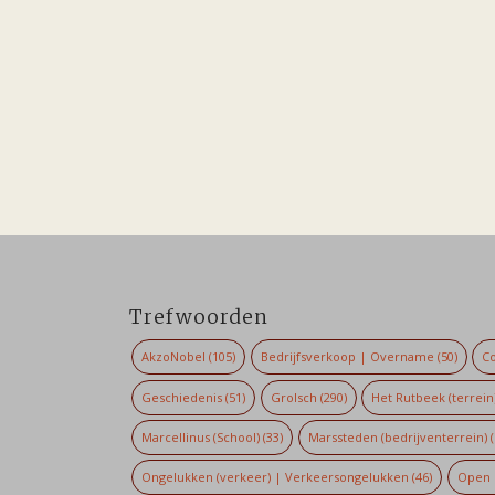
Trefwoorden
AkzoNobel
(105)
Bedrijfsverkoop | Overname
(50)
Co
Geschiedenis
(51)
Grolsch
(290)
Het Rutbeek (terrein
Marcellinus (School)
(33)
Marssteden (bedrijventerrein)
(
Ongelukken (verkeer) | Verkeersongelukken
(46)
Open 