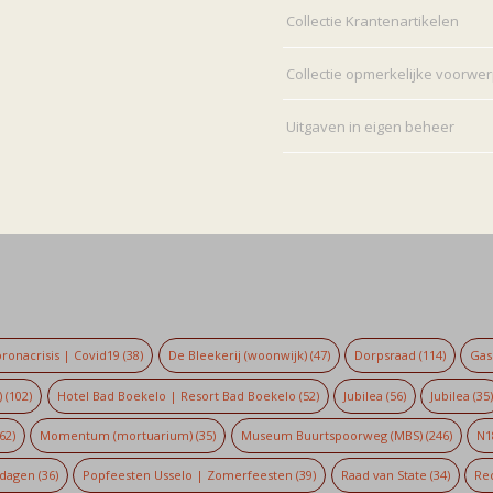
Collectie Krantenartikelen
Collectie opmerkelijke voorwe
Uitgaven in eigen beheer
ronacrisis | Covid19
(38)
De Bleekerij (woonwijk)
(47)
Dorpsraad
(114)
Gaso
)
(102)
Hotel Bad Boekelo | Resort Bad Boekelo
(52)
Jubilea
(56)
Jubilea
(35
62)
Momentum (mortuarium)
(35)
Museum Buurtspoorweg (MBS)
(246)
N1
dagen
(36)
Popfeesten Usselo | Zomerfeesten
(39)
Raad van State
(34)
Re