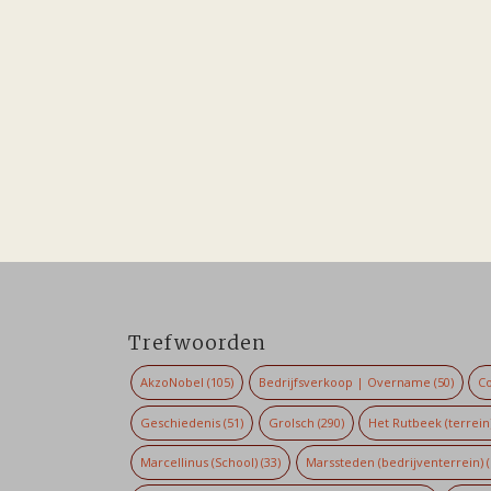
Trefwoorden
AkzoNobel
(105)
Bedrijfsverkoop | Overname
(50)
Co
Geschiedenis
(51)
Grolsch
(290)
Het Rutbeek (terrein
Marcellinus (School)
(33)
Marssteden (bedrijventerrein)
(