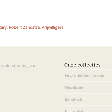
tary
,
Robert Zandstra
,
Vrijwilligers
Onze collecties
 ondersteuning van:
Historische Documentatie
Filmcollectie
Bibliotheek
Foto archief