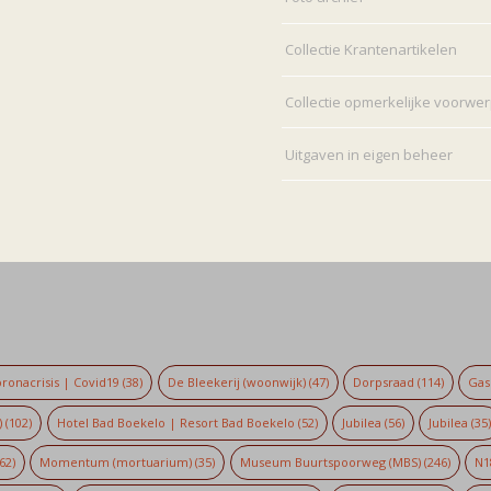
Collectie Krantenartikelen
Collectie opmerkelijke voorwe
Uitgaven in eigen beheer
ronacrisis | Covid19
(38)
De Bleekerij (woonwijk)
(47)
Dorpsraad
(114)
Gaso
)
(102)
Hotel Bad Boekelo | Resort Bad Boekelo
(52)
Jubilea
(56)
Jubilea
(35
62)
Momentum (mortuarium)
(35)
Museum Buurtspoorweg (MBS)
(246)
N1