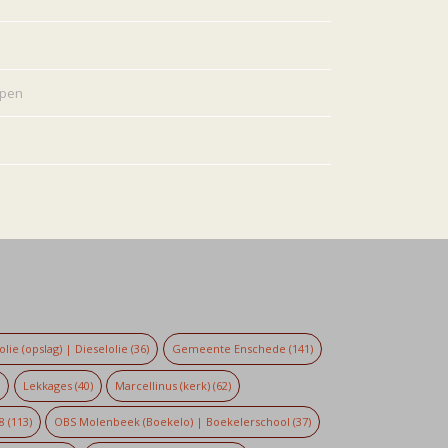
rpen
lie (opslag) | Dieselolie
(36)
Gemeente Enschede
(141)
)
Lekkages
(40)
Marcellinus (kerk)
(62)
8
(113)
OBS Molenbeek (Boekelo) | Boekelerschool
(37)