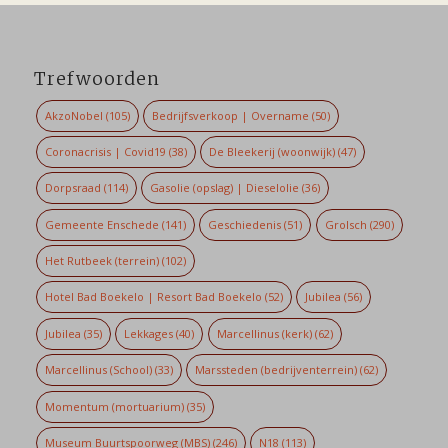
Trefwoorden
AkzoNobel
(105)
Bedrijfsverkoop | Overname
(50)
Coronacrisis | Covid19
(38)
De Bleekerij (woonwijk)
(47)
Dorpsraad
(114)
Gasolie (opslag) | Dieselolie
(36)
Gemeente Enschede
(141)
Geschiedenis
(51)
Grolsch
(290)
Het Rutbeek (terrein)
(102)
Hotel Bad Boekelo | Resort Bad Boekelo
(52)
Jubilea
(56)
Jubilea
(35)
Lekkages
(40)
Marcellinus (kerk)
(62)
Marcellinus (School)
(33)
Marssteden (bedrijventerrein)
(62)
Momentum (mortuarium)
(35)
Museum Buurtspoorweg (MBS)
(246)
N18
(113)