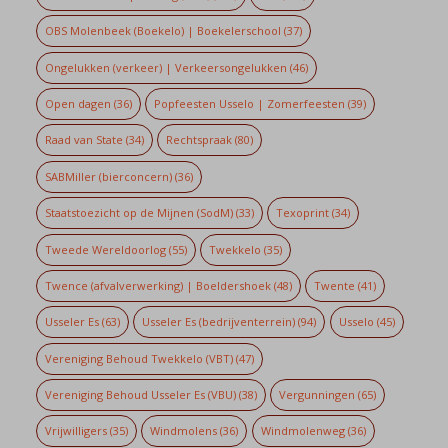
OBS Molenbeek (Boekelo) | Boekelerschool
(37)
Ongelukken (verkeer) | Verkeersongelukken
(46)
Open dagen
(36)
Popfeesten Usselo | Zomerfeesten
(39)
Raad van State
(34)
Rechtspraak
(80)
SABMiller (bierconcern)
(36)
Staatstoezicht op de Mijnen (SodM)
(33)
Texoprint
(34)
Tweede Wereldoorlog
(55)
Twekkelo
(35)
Twence (afvalverwerking) | Boeldershoek
(48)
Twente
(41)
Usseler Es
(63)
Usseler Es (bedrijventerrein)
(94)
Usselo
(45)
Vereniging Behoud Twekkelo (VBT)
(47)
Vereniging Behoud Usseler Es (VBU)
(38)
Vergunningen
(65)
Vrijwilligers
(35)
Windmolens
(36)
Windmolenweg
(36)