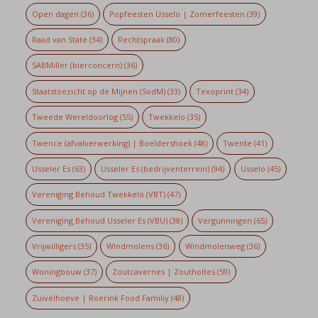
Open dagen
(36)
Popfeesten Usselo | Zomerfeesten
(39)
Raad van State
(34)
Rechtspraak
(80)
SABMiller (bierconcern)
(36)
Staatstoezicht op de Mijnen (SodM)
(33)
Texoprint
(34)
Tweede Wereldoorlog
(55)
Twekkelo
(35)
Twence (afvalverwerking) | Boeldershoek
(48)
Twente
(41)
Usseler Es
(63)
Usseler Es (bedrijventerrein)
(94)
Usselo
(45)
Vereniging Behoud Twekkelo (VBT)
(47)
Vereniging Behoud Usseler Es (VBU)
(38)
Vergunningen
(65)
Vrijwilligers
(35)
Windmolens
(36)
Windmolenweg
(36)
Woningbouw
(37)
Zoutcavernes | Zoutholtes
(59)
Zuivelhoeve | Roerink Food Familiy
(48)