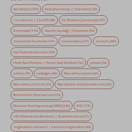
AkzoNobel
(105)
Bedrijfsverkoop | Overname
(50)
Coronacrisis | Covid19
(38)
De Bleekerij (woonwijk)
(47)
Dorpsraad
(114)
Gasolie (opslag) | Dieselolie
(36)
Gemeente Enschede
(141)
Geschiedenis
(51)
Grolsch
(290)
Het Rutbeek (terrein)
(102)
Hotel Bad Boekelo | Resort Bad Boekelo
(52)
Jubilea
(56)
Jubilea
(35)
Lekkages
(40)
Marcellinus (kerk)
(62)
Marcellinus (School)
(33)
Marssteden (bedrijventerrein)
(62)
Momentum (mortuarium)
(35)
Museum Buurtspoorweg (MBS)
(246)
N18
(113)
OBS Molenbeek (Boekelo) | Boekelerschool
(37)
Ongelukken (verkeer) | Verkeersongelukken
(46)