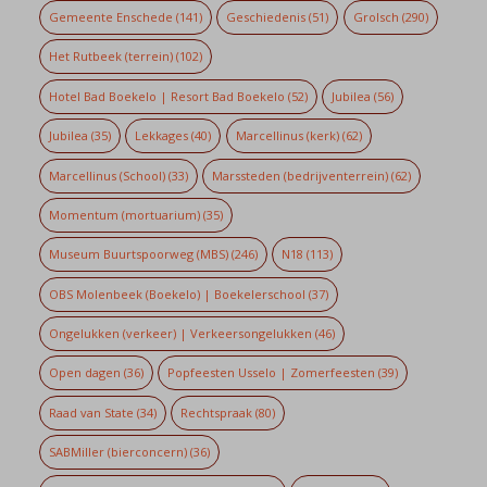
Gemeente Enschede
(141)
Geschiedenis
(51)
Grolsch
(290)
Het Rutbeek (terrein)
(102)
Hotel Bad Boekelo | Resort Bad Boekelo
(52)
Jubilea
(56)
Jubilea
(35)
Lekkages
(40)
Marcellinus (kerk)
(62)
Marcellinus (School)
(33)
Marssteden (bedrijventerrein)
(62)
Momentum (mortuarium)
(35)
Museum Buurtspoorweg (MBS)
(246)
N18
(113)
OBS Molenbeek (Boekelo) | Boekelerschool
(37)
Ongelukken (verkeer) | Verkeersongelukken
(46)
Open dagen
(36)
Popfeesten Usselo | Zomerfeesten
(39)
Raad van State
(34)
Rechtspraak
(80)
SABMiller (bierconcern)
(36)