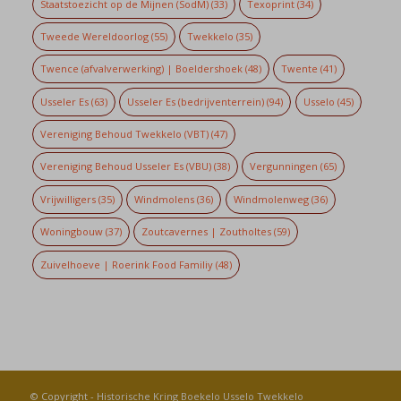
Staatstoezicht op de Mijnen (SodM)
(33)
Texoprint
(34)
Tweede Wereldoorlog
(55)
Twekkelo
(35)
Twence (afvalverwerking) | Boeldershoek
(48)
Twente
(41)
Usseler Es
(63)
Usseler Es (bedrijventerrein)
(94)
Usselo
(45)
Vereniging Behoud Twekkelo (VBT)
(47)
Vereniging Behoud Usseler Es (VBU)
(38)
Vergunningen
(65)
Vrijwilligers
(35)
Windmolens
(36)
Windmolenweg
(36)
Woningbouw
(37)
Zoutcavernes | Zoutholtes
(59)
Zuivelhoeve | Roerink Food Familiy
(48)
© Copyright -
Historische Kring Boekelo Usselo Twekkelo