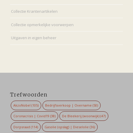
Collectie Krantenartikelen
Collectie opmerkelijke voorwerpen
Uitgaven in eigen beheer
Trefwoorden
AkzoNobel
(105)
Bedrijfsverkoop | Overname
(50)
Coronacrisis | Covid19
(38)
De Bleekerij (woonwijk)
(47)
Dorpsraad
(114)
Gasolie (opslag) | Dieselolie
(36)