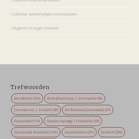
Collectie Krantenartikelen
Collectie opmerkelijke voorwerpen
Uitgaven in eigen beheer
Trefwoorden
AkzoNobel
(105)
Bedrijfsverkoop | Overname
(50)
Coronacrisis | Covid19
(38)
De Bleekerij (woonwijk)
(47)
Dorpsraad
(114)
Gasolie (opslag) | Dieselolie
(36)
Gemeente Enschede
(141)
Geschiedenis
(51)
Grolsch
(290)