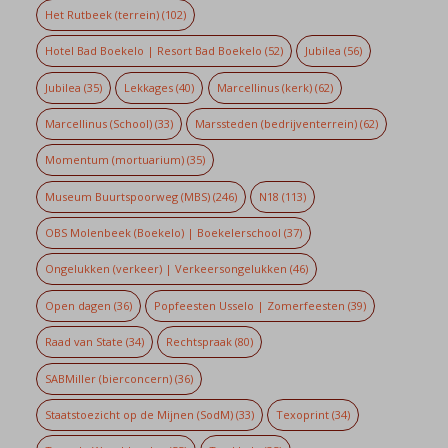
Het Rutbeek (terrein)
(102)
Hotel Bad Boekelo | Resort Bad Boekelo
(52)
Jubilea
(56)
Jubilea
(35)
Lekkages
(40)
Marcellinus (kerk)
(62)
Marcellinus (School)
(33)
Marssteden (bedrijventerrein)
(62)
Momentum (mortuarium)
(35)
Museum Buurtspoorweg (MBS)
(246)
N18
(113)
OBS Molenbeek (Boekelo) | Boekelerschool
(37)
Ongelukken (verkeer) | Verkeersongelukken
(46)
Open dagen
(36)
Popfeesten Usselo | Zomerfeesten
(39)
Raad van State
(34)
Rechtspraak
(80)
SABMiller (bierconcern)
(36)
Staatstoezicht op de Mijnen (SodM)
(33)
Texoprint
(34)