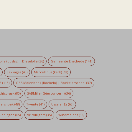
lie (opslag) | Dieselolie
(36)
Gemeente Enschede
(141)
)
Lekkages
(40)
Marcellinus (kerk)
(62)
8
(113)
OBS Molenbeek (Boekelo) | Boekelerschool
(37)
chtspraak
(80)
SABMiller (bierconcern)
(36)
dershoek
(48)
Twente
(41)
Usseler Es
(63)
unningen
(65)
Vrijwilligers
(35)
Windmolens
(36)