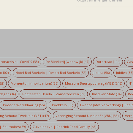
ronacrisis | Covid19
(38)
De Bleekerij (woonwijk)
(47)
Dorpsraad
(114)
Gaso
)
(102)
Hotel Bad Boekelo | Resort Bad Boekelo
(52)
Jubilea
(56)
Jubilea
(35
62)
Momentum (mortuarium)
(35)
Museum Buurtspoorweg (MBS)
(246)
N1
dagen
(36)
Popfeesten Usselo | Zomerfeesten
(39)
Raad van State
(34)
Re
Tweede Wereldoorlog
(55)
Twekkelo
(35)
Twence (afvalverwerking) | Boel
ing Behoud Twekkelo (VBT)
(47)
Vereniging Behoud Usseler Es (VBU)
(38)
Verg
| Zoutholtes
(59)
Zuivelhoeve | Roerink Food Familiy
(48)