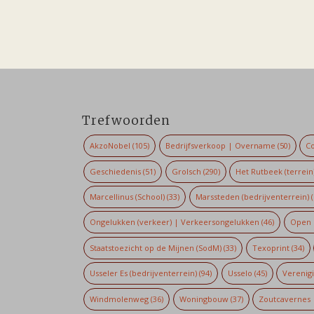
Trefwoorden
AkzoNobel
(105)
Bedrijfsverkoop | Overname
(50)
Co
Geschiedenis
(51)
Grolsch
(290)
Het Rutbeek (terrein
Marcellinus (School)
(33)
Marssteden (bedrijventerrein)
(
Ongelukken (verkeer) | Verkeersongelukken
(46)
Open 
Staatstoezicht op de Mijnen (SodM)
(33)
Texoprint
(34)
Usseler Es (bedrijventerrein)
(94)
Usselo
(45)
Verenig
Windmolenweg
(36)
Woningbouw
(37)
Zoutcavernes 