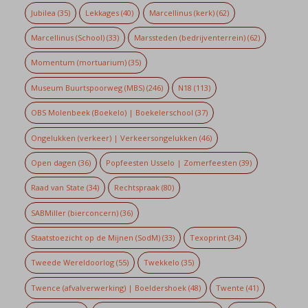
Jubilea
(35)
Lekkages
(40)
Marcellinus (kerk)
(62)
Marcellinus (School)
(33)
Marssteden (bedrijventerrein)
(62)
Momentum (mortuarium)
(35)
Museum Buurtspoorweg (MBS)
(246)
N18
(113)
OBS Molenbeek (Boekelo) | Boekelerschool
(37)
Ongelukken (verkeer) | Verkeersongelukken
(46)
Open dagen
(36)
Popfeesten Usselo | Zomerfeesten
(39)
Raad van State
(34)
Rechtspraak
(80)
SABMiller (bierconcern)
(36)
Staatstoezicht op de Mijnen (SodM)
(33)
Texoprint
(34)
Tweede Wereldoorlog
(55)
Twekkelo
(35)
Twence (afvalverwerking) | Boeldershoek
(48)
Twente
(41)