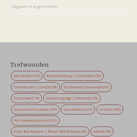
Uitgaven in eigen beheer
Trefwoorden
AkzoNobel
(105)
Bedrijfsverkoop | Overname
(50)
Coronacrisis | Covid19
(38)
De Bleekerij (woonwijk)
(47)
Dorpsraad
(114)
Gasolie (opslag) | Dieselolie
(36)
Gemeente Enschede
(141)
Geschiedenis
(51)
Grolsch
(290)
Het Rutbeek (terrein)
(102)
Hotel Bad Boekelo | Resort Bad Boekelo
(52)
Jubilea
(56)