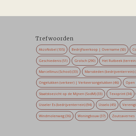
Trefwoorden
AkzoNobel
(105)
Bedrijfsverkoop | Overname
(50)
Co
Geschiedenis
(51)
Grolsch
(290)
Het Rutbeek (terrein
Marcellinus (School)
(33)
Marssteden (bedrijventerrein)
(
Ongelukken (verkeer) | Verkeersongelukken
(46)
Open 
Staatstoezicht op de Mijnen (SodM)
(33)
Texoprint
(34)
Usseler Es (bedrijventerrein)
(94)
Usselo
(45)
Verenig
Windmolenweg
(36)
Woningbouw
(37)
Zoutcavernes 