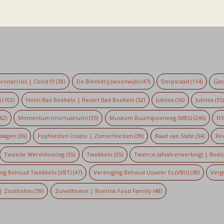
ronacrisis | Covid19
(38)
De Bleekerij (woonwijk)
(47)
Dorpsraad
(114)
Gaso
)
(102)
Hotel Bad Boekelo | Resort Bad Boekelo
(52)
Jubilea
(56)
Jubilea
(35
62)
Momentum (mortuarium)
(35)
Museum Buurtspoorweg (MBS)
(246)
N1
dagen
(36)
Popfeesten Usselo | Zomerfeesten
(39)
Raad van State
(34)
Re
Tweede Wereldoorlog
(55)
Twekkelo
(35)
Twence (afvalverwerking) | Boel
ing Behoud Twekkelo (VBT)
(47)
Vereniging Behoud Usseler Es (VBU)
(38)
Verg
| Zoutholtes
(59)
Zuivelhoeve | Roerink Food Familiy
(48)