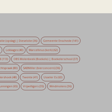
lie (opslag) | Dieselolie
(36)
Gemeente Enschede
(141)
)
Lekkages
(40)
Marcellinus (kerk)
(62)
8
(113)
OBS Molenbeek (Boekelo) | Boekelerschool
(37)
chtspraak
(80)
SABMiller (bierconcern)
(36)
dershoek
(48)
Twente
(41)
Usseler Es
(63)
unningen
(65)
Vrijwilligers
(35)
Windmolens
(36)