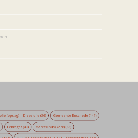
rpen
lie (opslag) | Dieselolie
(36)
Gemeente Enschede
(141)
)
Lekkages
(40)
Marcellinus (kerk)
(62)
8
(113)
OBS Molenbeek (Boekelo) | Boekelerschool
(37)