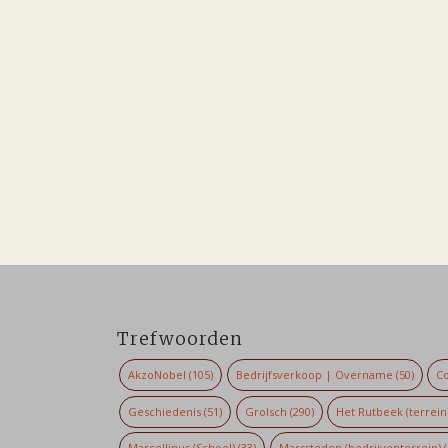
Trefwoorden
AkzoNobel
(105)
Bedrijfsverkoop | Overname
(50)
Co
Geschiedenis
(51)
Grolsch
(290)
Het Rutbeek (terrein
Marcellinus (School)
(33)
Marssteden (bedrijventerrein)
(