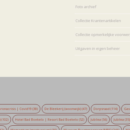
Foto archief
Collectie Krantenartikelen
Collectie opmerkelijke voorwe
Uitgaven in eigen beheer
ronacrisis | Covid19
(38)
De Bleekerij (woonwijk)
(47)
Dorpsraad
(114)
Gaso
)
(102)
Hotel Bad Boekelo | Resort Bad Boekelo
(52)
Jubilea
(56)
Jubilea
(35
62)
Momentum (mortuarium)
(35)
Museum Buurtspoorweg (MBS)
(246)
N1