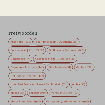
Trefwoorden
AkzoNobel
(105)
Bedrijfsverkoop | Overname
(50)
Coronacrisis | Covid19
(38)
De Bleekerij (woonwijk)
(47)
Dorpsraad
(114)
Gasolie (opslag) | Dieselolie
(36)
Gemeente Enschede
(141)
Geschiedenis
(51)
Grolsch
(290)
Het Rutbeek (terrein)
(102)
Hotel Bad Boekelo | Resort Bad Boekelo
(52)
Jubilea
(56)
Jubilea
(35)
Lekkages
(40)
Marcellinus (kerk)
(62)
Marcellinus (School)
(33)
Marssteden (bedrijventerrein)
(62)