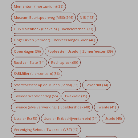
Momentum (mortuarium)
(35)
Museum Buurtspoorweg (MBS)
(246)
N18
(113)
OBS Molenbeek (Boekelo) | Boekelerschool
(37)
Ongelukken (verkeer) | Verkeersongelukken
(46)
Open dagen
(36)
Popfeesten Usselo | Zomerfeesten
(39)
Raad van State
(34)
Rechtspraak
(80)
SABMiller (bierconcern)
(36)
Staatstoezicht op de Mijnen (SodM)
(33)
Texoprint
(34)
Tweede Wereldoorlog
(55)
Twekkelo
(35)
Twence (afvalverwerking) | Boeldershoek
(48)
Twente
(41)
Usseler Es
(63)
Usseler Es (bedrijventerrein)
(94)
Usselo
(45)
Vereniging Behoud Twekkelo (VBT)
(47)