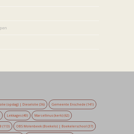
rpen
lie (opslag) | Dieselolie
(36)
Gemeente Enschede
(141)
)
Lekkages
(40)
Marcellinus (kerk)
(62)
8
(113)
OBS Molenbeek (Boekelo) | Boekelerschool
(37)