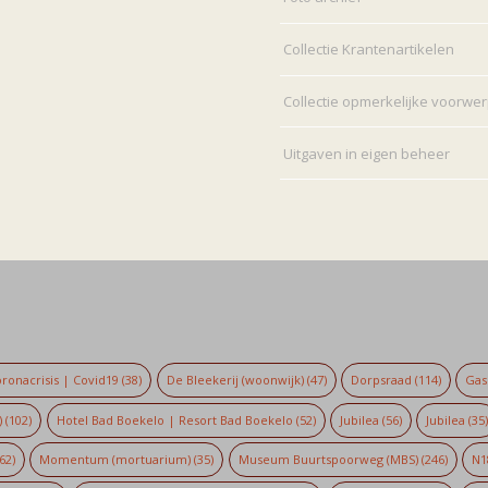
Collectie Krantenartikelen
Collectie opmerkelijke voorwe
Uitgaven in eigen beheer
ronacrisis | Covid19
(38)
De Bleekerij (woonwijk)
(47)
Dorpsraad
(114)
Gaso
)
(102)
Hotel Bad Boekelo | Resort Bad Boekelo
(52)
Jubilea
(56)
Jubilea
(35
62)
Momentum (mortuarium)
(35)
Museum Buurtspoorweg (MBS)
(246)
N1