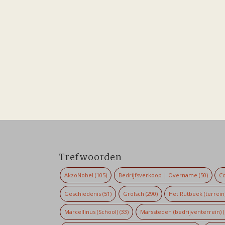
Trefwoorden
AkzoNobel
(105)
Bedrijfsverkoop | Overname
(50)
Co
Geschiedenis
(51)
Grolsch
(290)
Het Rutbeek (terrein
Marcellinus (School)
(33)
Marssteden (bedrijventerrein)
(