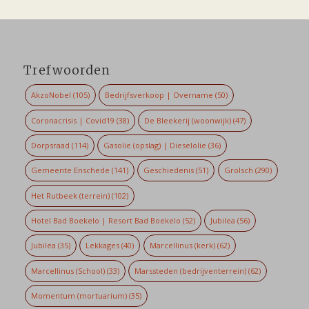
Trefwoorden
AkzoNobel
(105)
Bedrijfsverkoop | Overname
(50)
Coronacrisis | Covid19
(38)
De Bleekerij (woonwijk)
(47)
Dorpsraad
(114)
Gasolie (opslag) | Dieselolie
(36)
Gemeente Enschede
(141)
Geschiedenis
(51)
Grolsch
(290)
Het Rutbeek (terrein)
(102)
Hotel Bad Boekelo | Resort Bad Boekelo
(52)
Jubilea
(56)
Jubilea
(35)
Lekkages
(40)
Marcellinus (kerk)
(62)
Marcellinus (School)
(33)
Marssteden (bedrijventerrein)
(62)
Momentum (mortuarium)
(35)