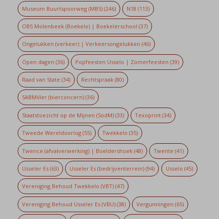
Museum Buurtspoorweg (MBS)
(246)
N18
(113)
OBS Molenbeek (Boekelo) | Boekelerschool
(37)
Ongelukken (verkeer) | Verkeersongelukken
(46)
Open dagen
(36)
Popfeesten Usselo | Zomerfeesten
(39)
Raad van State
(34)
Rechtspraak
(80)
SABMiller (bierconcern)
(36)
Staatstoezicht op de Mijnen (SodM)
(33)
Texoprint
(34)
Tweede Wereldoorlog
(55)
Twekkelo
(35)
Twence (afvalverwerking) | Boeldershoek
(48)
Twente
(41)
Usseler Es
(63)
Usseler Es (bedrijventerrein)
(94)
Usselo
(45)
Vereniging Behoud Twekkelo (VBT)
(47)
Vereniging Behoud Usseler Es (VBU)
(38)
Vergunningen
(65)