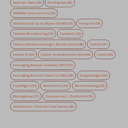
Raad van State
(34)
Rechtspraak
(80)
SABMiller (bierconcern)
(36)
Staatstoezicht op de Mijnen (SodM)
(33)
Texoprint
(34)
Tweede Wereldoorlog
(55)
Twekkelo
(35)
Twence (afvalverwerking) | Boeldershoek
(48)
Twente
(41)
Usseler Es
(63)
Usseler Es (bedrijventerrein)
(94)
Usselo
(45)
Vereniging Behoud Twekkelo (VBT)
(47)
Vereniging Behoud Usseler Es (VBU)
(38)
Vergunningen
(65)
Vrijwilligers
(35)
Windmolens
(36)
Windmolenweg
(36)
Woningbouw
(37)
Zoutcavernes | Zoutholtes
(59)
Zuivelhoeve | Roerink Food Familiy
(48)