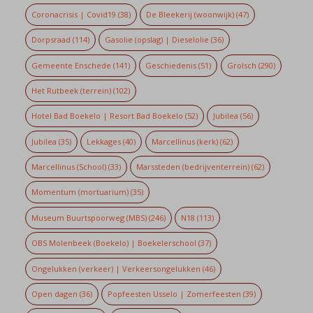
Coronacrisis | Covid19
(38)
De Bleekerij (woonwijk)
(47)
Dorpsraad
(114)
Gasolie (opslag) | Dieselolie
(36)
Gemeente Enschede
(141)
Geschiedenis
(51)
Grolsch
(290)
Het Rutbeek (terrein)
(102)
Hotel Bad Boekelo | Resort Bad Boekelo
(52)
Jubilea
(56)
Jubilea
(35)
Lekkages
(40)
Marcellinus (kerk)
(62)
Marcellinus (School)
(33)
Marssteden (bedrijventerrein)
(62)
Momentum (mortuarium)
(35)
Museum Buurtspoorweg (MBS)
(246)
N18
(113)
OBS Molenbeek (Boekelo) | Boekelerschool
(37)
Ongelukken (verkeer) | Verkeersongelukken
(46)
Open dagen
(36)
Popfeesten Usselo | Zomerfeesten
(39)