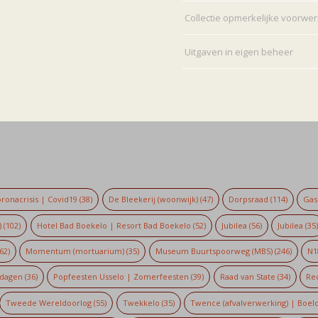
Collectie opmerkelijke voorwe
Uitgaven in eigen beheer
ronacrisis | Covid19
(38)
De Bleekerij (woonwijk)
(47)
Dorpsraad
(114)
Gaso
)
(102)
Hotel Bad Boekelo | Resort Bad Boekelo
(52)
Jubilea
(56)
Jubilea
(35
62)
Momentum (mortuarium)
(35)
Museum Buurtspoorweg (MBS)
(246)
N1
dagen
(36)
Popfeesten Usselo | Zomerfeesten
(39)
Raad van State
(34)
Re
Tweede Wereldoorlog
(55)
Twekkelo
(35)
Twence (afvalverwerking) | Boel