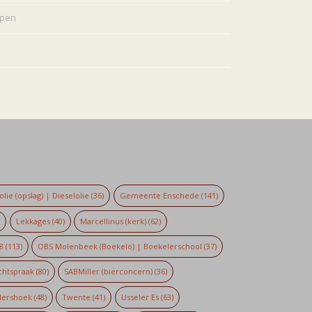
rpen
lie (opslag) | Dieselolie
(36)
Gemeente Enschede
(141)
)
Lekkages
(40)
Marcellinus (kerk)
(62)
8
(113)
OBS Molenbeek (Boekelo) | Boekelerschool
(37)
chtspraak
(80)
SABMiller (bierconcern)
(36)
dershoek
(48)
Twente
(41)
Usseler Es
(63)