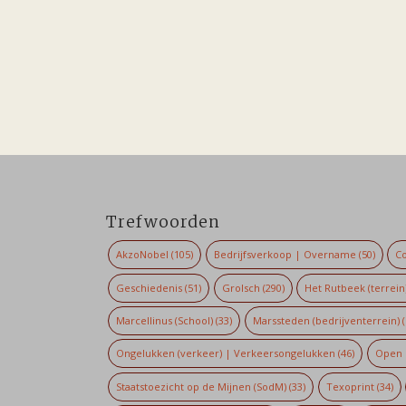
Trefwoorden
AkzoNobel
(105)
Bedrijfsverkoop | Overname
(50)
Co
Geschiedenis
(51)
Grolsch
(290)
Het Rutbeek (terrein
Marcellinus (School)
(33)
Marssteden (bedrijventerrein)
(
Ongelukken (verkeer) | Verkeersongelukken
(46)
Open 
Staatstoezicht op de Mijnen (SodM)
(33)
Texoprint
(34)