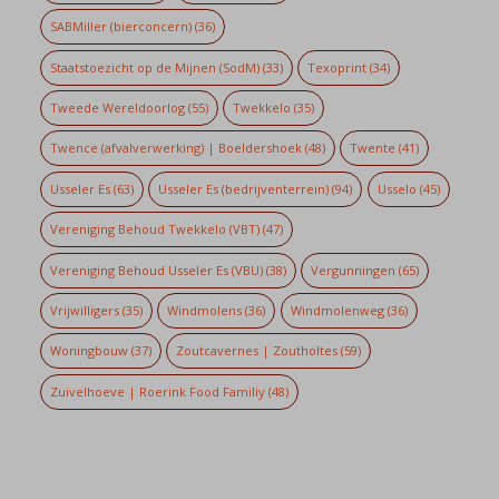
SABMiller (bierconcern)
(36)
Staatstoezicht op de Mijnen (SodM)
(33)
Texoprint
(34)
Tweede Wereldoorlog
(55)
Twekkelo
(35)
Twence (afvalverwerking) | Boeldershoek
(48)
Twente
(41)
Usseler Es
(63)
Usseler Es (bedrijventerrein)
(94)
Usselo
(45)
Vereniging Behoud Twekkelo (VBT)
(47)
Vereniging Behoud Usseler Es (VBU)
(38)
Vergunningen
(65)
Vrijwilligers
(35)
Windmolens
(36)
Windmolenweg
(36)
Woningbouw
(37)
Zoutcavernes | Zoutholtes
(59)
Zuivelhoeve | Roerink Food Familiy
(48)