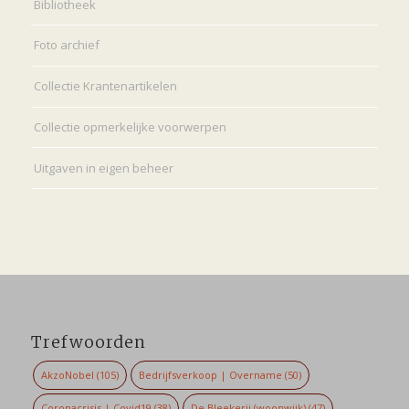
Bibliotheek
Foto archief
Collectie Krantenartikelen
Collectie opmerkelijke voorwerpen
Uitgaven in eigen beheer
Trefwoorden
AkzoNobel
(105)
Bedrijfsverkoop | Overname
(50)
Coronacrisis | Covid19
(38)
De Bleekerij (woonwijk)
(47)