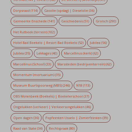
Dorpsraad
(114)
Gasolie (opslag) | Dieselolie
(36)
Gemeente Enschede
(141)
Geschiedenis
(51)
Grolsch
(290)
Het Rutbeek (terrein)
(102)
Hotel Bad Boekelo | Resort Bad Boekelo
(52)
Jubilea
(56)
Jubilea
(35)
Lekkages
(40)
Marcellinus (kerk)
(62)
Marcellinus (School)
(33)
Marssteden (bedrijventerrein)
(62)
Momentum (mortuarium)
(35)
Museum Buurtspoorweg (MBS)
(246)
N18
(113)
OBS Molenbeek (Boekelo) | Boekelerschool
(37)
Ongelukken (verkeer) | Verkeersongelukken
(46)
Open dagen
(36)
Popfeesten Usselo | Zomerfeesten
(39)
Raad van State
(34)
Rechtspraak
(80)