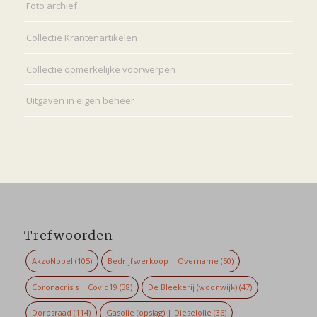
Foto archief
Collectie Krantenartikelen
Collectie opmerkelijke voorwerpen
Uitgaven in eigen beheer
Trefwoorden
AkzoNobel
(105)
Bedrijfsverkoop | Overname
(50)
Coronacrisis | Covid19
(38)
De Bleekerij (woonwijk)
(47)
Dorpsraad
(114)
Gasolie (opslag) | Dieselolie
(36)