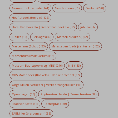
Gemeente Enschede
(141)
Geschiedenis
(51)
Grolsch
(290)
Het Rutbeek (terrein)
(102)
Hotel Bad Boekelo | Resort Bad Boekelo
(52)
Jubilea
(56)
Jubilea
(35)
Lekkages
(40)
Marcellinus (kerk)
(62)
Marcellinus (School)
(33)
Marssteden (bedrijventerrein)
(62)
Momentum (mortuarium)
(35)
Museum Buurtspoorweg (MBS)
(246)
N18
(113)
OBS Molenbeek (Boekelo) | Boekelerschool
(37)
Ongelukken (verkeer) | Verkeersongelukken
(46)
Open dagen
(36)
Popfeesten Usselo | Zomerfeesten
(39)
Raad van State
(34)
Rechtspraak
(80)
SABMiller (bierconcern)
(36)