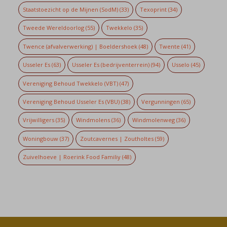
Staatstoezicht op de Mijnen (SodM)
(33)
Texoprint
(34)
Tweede Wereldoorlog
(55)
Twekkelo
(35)
Twence (afvalverwerking) | Boeldershoek
(48)
Twente
(41)
Usseler Es
(63)
Usseler Es (bedrijventerrein)
(94)
Usselo
(45)
Vereniging Behoud Twekkelo (VBT)
(47)
Vereniging Behoud Usseler Es (VBU)
(38)
Vergunningen
(65)
Vrijwilligers
(35)
Windmolens
(36)
Windmolenweg
(36)
Woningbouw
(37)
Zoutcavernes | Zoutholtes
(59)
Zuivelhoeve | Roerink Food Familiy
(48)