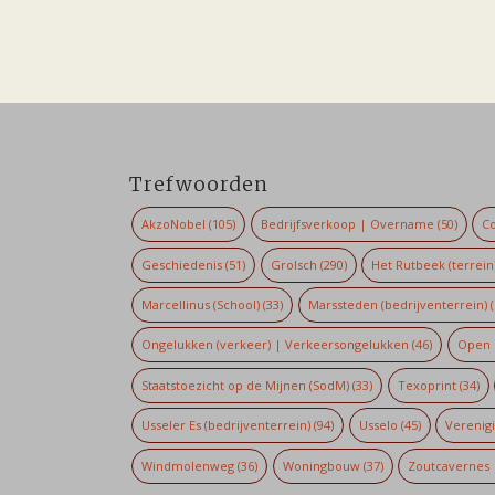
Trefwoorden
AkzoNobel
(105)
Bedrijfsverkoop | Overname
(50)
Co
Geschiedenis
(51)
Grolsch
(290)
Het Rutbeek (terrein
Marcellinus (School)
(33)
Marssteden (bedrijventerrein)
(
Ongelukken (verkeer) | Verkeersongelukken
(46)
Open 
Staatstoezicht op de Mijnen (SodM)
(33)
Texoprint
(34)
Usseler Es (bedrijventerrein)
(94)
Usselo
(45)
Verenig
Windmolenweg
(36)
Woningbouw
(37)
Zoutcavernes 