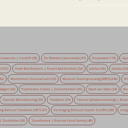
ronacrisis | Covid19
(38)
De Bleekerij (woonwijk)
(47)
Dorpsraad
(114)
Gaso
)
(102)
Hotel Bad Boekelo | Resort Bad Boekelo
(52)
Jubilea
(56)
Jubilea
(35
62)
Momentum (mortuarium)
(35)
Museum Buurtspoorweg (MBS)
(246)
N1
dagen
(36)
Popfeesten Usselo | Zomerfeesten
(39)
Raad van State
(34)
Re
Tweede Wereldoorlog
(55)
Twekkelo
(35)
Twence (afvalverwerking) | Boel
ing Behoud Twekkelo (VBT)
(47)
Vereniging Behoud Usseler Es (VBU)
(38)
Verg
| Zoutholtes
(59)
Zuivelhoeve | Roerink Food Familiy
(48)