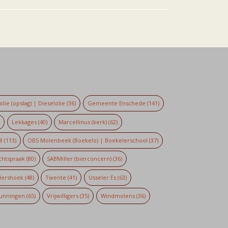
lie (opslag) | Dieselolie
(36)
Gemeente Enschede
(141)
)
Lekkages
(40)
Marcellinus (kerk)
(62)
8
(113)
OBS Molenbeek (Boekelo) | Boekelerschool
(37)
chtspraak
(80)
SABMiller (bierconcern)
(36)
dershoek
(48)
Twente
(41)
Usseler Es
(63)
unningen
(65)
Vrijwilligers
(35)
Windmolens
(36)