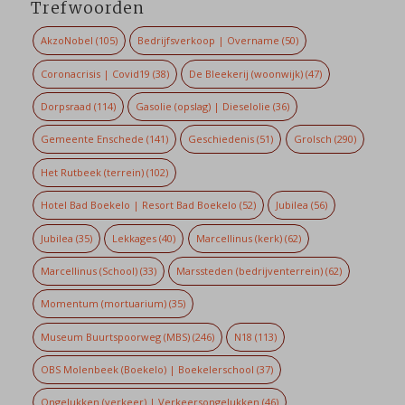
Trefwoorden
AkzoNobel
(105)
Bedrijfsverkoop | Overname
(50)
Coronacrisis | Covid19
(38)
De Bleekerij (woonwijk)
(47)
Dorpsraad
(114)
Gasolie (opslag) | Dieselolie
(36)
Gemeente Enschede
(141)
Geschiedenis
(51)
Grolsch
(290)
Het Rutbeek (terrein)
(102)
Hotel Bad Boekelo | Resort Bad Boekelo
(52)
Jubilea
(56)
Jubilea
(35)
Lekkages
(40)
Marcellinus (kerk)
(62)
Marcellinus (School)
(33)
Marssteden (bedrijventerrein)
(62)
Momentum (mortuarium)
(35)
Museum Buurtspoorweg (MBS)
(246)
N18
(113)
OBS Molenbeek (Boekelo) | Boekelerschool
(37)
Ongelukken (verkeer) | Verkeersongelukken
(46)