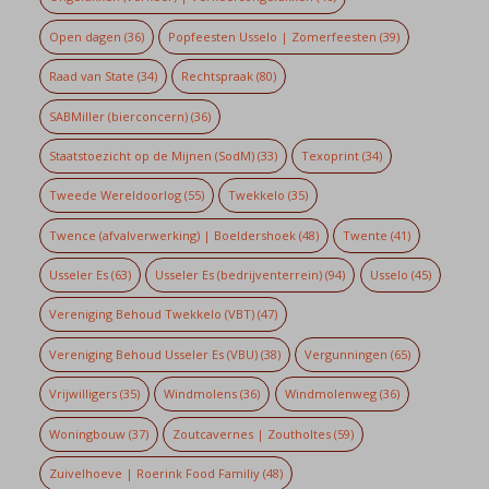
Open dagen
(36)
Popfeesten Usselo | Zomerfeesten
(39)
Raad van State
(34)
Rechtspraak
(80)
SABMiller (bierconcern)
(36)
Staatstoezicht op de Mijnen (SodM)
(33)
Texoprint
(34)
Tweede Wereldoorlog
(55)
Twekkelo
(35)
Twence (afvalverwerking) | Boeldershoek
(48)
Twente
(41)
Usseler Es
(63)
Usseler Es (bedrijventerrein)
(94)
Usselo
(45)
Vereniging Behoud Twekkelo (VBT)
(47)
Vereniging Behoud Usseler Es (VBU)
(38)
Vergunningen
(65)
Vrijwilligers
(35)
Windmolens
(36)
Windmolenweg
(36)
Woningbouw
(37)
Zoutcavernes | Zoutholtes
(59)
Zuivelhoeve | Roerink Food Familiy
(48)