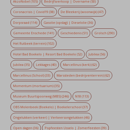
AkzoNobel
(105)
Bedrijfsverkoop | Overname
(50)
Coronacrisis | Covid19
(38)
De Bleekerij (woonwijk)
(47)
Dorpsraad
(114)
Gasolie (opslag) | Dieselolie
(36)
Gemeente Enschede
(141)
Geschiedenis
(51)
Grolsch
(290)
Het Rutbeek (terrein)
(102)
Hotel Bad Boekelo | Resort Bad Boekelo
(52)
Jubilea
(56)
Jubilea
(35)
Lekkages
(40)
Marcellinus (kerk)
(62)
Marcellinus (School)
(33)
Marssteden (bedrijventerrein)
(62)
Momentum (mortuarium)
(35)
Museum Buurtspoorweg (MBS)
(246)
N18
(113)
OBS Molenbeek (Boekelo) | Boekelerschool
(37)
Ongelukken (verkeer) | Verkeersongelukken
(46)
Open dagen
(36)
Popfeesten Usselo | Zomerfeesten
(39)