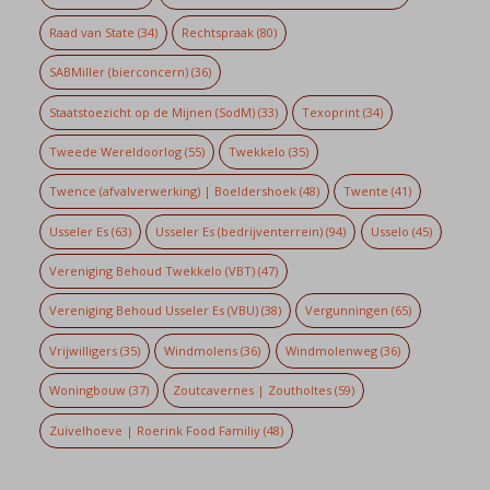
Raad van State
(34)
Rechtspraak
(80)
SABMiller (bierconcern)
(36)
Staatstoezicht op de Mijnen (SodM)
(33)
Texoprint
(34)
Tweede Wereldoorlog
(55)
Twekkelo
(35)
Twence (afvalverwerking) | Boeldershoek
(48)
Twente
(41)
Usseler Es
(63)
Usseler Es (bedrijventerrein)
(94)
Usselo
(45)
Vereniging Behoud Twekkelo (VBT)
(47)
Vereniging Behoud Usseler Es (VBU)
(38)
Vergunningen
(65)
Vrijwilligers
(35)
Windmolens
(36)
Windmolenweg
(36)
Woningbouw
(37)
Zoutcavernes | Zoutholtes
(59)
Zuivelhoeve | Roerink Food Familiy
(48)