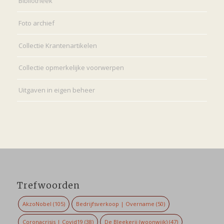
Bibliotheek
Foto archief
Collectie Krantenartikelen
Collectie opmerkelijke voorwerpen
Uitgaven in eigen beheer
Trefwoorden
AkzoNobel
(105)
Bedrijfsverkoop | Overname
(50)
Coronacrisis | Covid19
(38)
De Bleekerij (woonwijk)
(47)