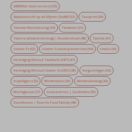
SABMiller (bierconcern)
(36)
Staatstoezicht op de Mijnen (SodM)
(33)
Texoprint
(34)
Tweede Wereldoorlog
(55)
Twekkelo
(35)
Twence (afvalverwerking) | Boeldershoek
(48)
Twente
(41)
Usseler Es
(63)
Usseler Es (bedrijventerrein)
(94)
Usselo
(45)
Vereniging Behoud Twekkelo (VBT)
(47)
Vereniging Behoud Usseler Es (VBU)
(38)
Vergunningen
(65)
Vrijwilligers
(35)
Windmolens
(36)
Windmolenweg
(36)
Woningbouw
(37)
Zoutcavernes | Zoutholtes
(59)
Zuivelhoeve | Roerink Food Familiy
(48)