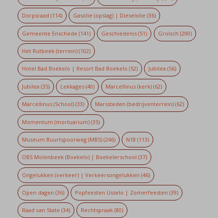
Dorpsraad
(114)
Gasolie (opslag) | Dieselolie
(36)
Gemeente Enschede
(141)
Geschiedenis
(51)
Grolsch
(290)
Het Rutbeek (terrein)
(102)
Hotel Bad Boekelo | Resort Bad Boekelo
(52)
Jubilea
(56)
Jubilea
(35)
Lekkages
(40)
Marcellinus (kerk)
(62)
Marcellinus (School)
(33)
Marssteden (bedrijventerrein)
(62)
Momentum (mortuarium)
(35)
Museum Buurtspoorweg (MBS)
(246)
N18
(113)
OBS Molenbeek (Boekelo) | Boekelerschool
(37)
Ongelukken (verkeer) | Verkeersongelukken
(46)
Open dagen
(36)
Popfeesten Usselo | Zomerfeesten
(39)
Raad van State
(34)
Rechtspraak
(80)