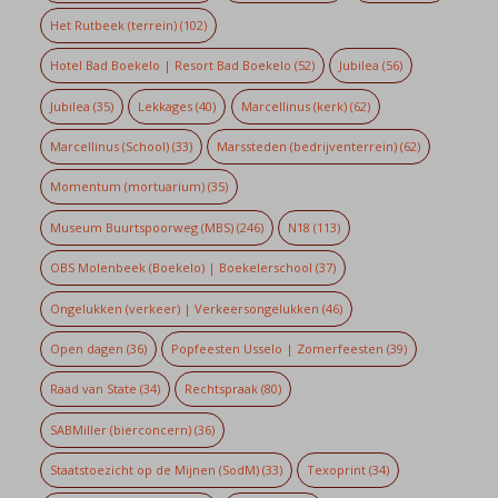
Het Rutbeek (terrein)
(102)
Hotel Bad Boekelo | Resort Bad Boekelo
(52)
Jubilea
(56)
Jubilea
(35)
Lekkages
(40)
Marcellinus (kerk)
(62)
Marcellinus (School)
(33)
Marssteden (bedrijventerrein)
(62)
Momentum (mortuarium)
(35)
Museum Buurtspoorweg (MBS)
(246)
N18
(113)
OBS Molenbeek (Boekelo) | Boekelerschool
(37)
Ongelukken (verkeer) | Verkeersongelukken
(46)
Open dagen
(36)
Popfeesten Usselo | Zomerfeesten
(39)
Raad van State
(34)
Rechtspraak
(80)
SABMiller (bierconcern)
(36)
Staatstoezicht op de Mijnen (SodM)
(33)
Texoprint
(34)