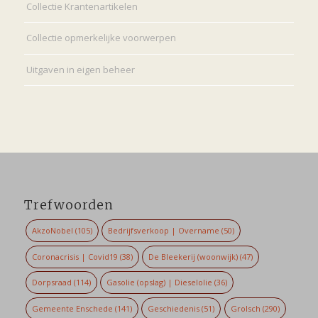
Collectie Krantenartikelen
Collectie opmerkelijke voorwerpen
Uitgaven in eigen beheer
Trefwoorden
AkzoNobel
(105)
Bedrijfsverkoop | Overname
(50)
Coronacrisis | Covid19
(38)
De Bleekerij (woonwijk)
(47)
Dorpsraad
(114)
Gasolie (opslag) | Dieselolie
(36)
Gemeente Enschede
(141)
Geschiedenis
(51)
Grolsch
(290)