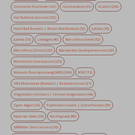
Gemeente Enschede
(141)
Geschiedenis
(51)
Grolsch
(290)
Het Rutbeek (terrein)
(102)
Hotel Bad Boekelo | Resort Bad Boekelo
(52)
Jubilea
(56)
Jubilea
(35)
Lekkages
(40)
Marcellinus (kerk)
(62)
Marcellinus (School)
(33)
Marssteden (bedrijventerrein)
(62)
Momentum (mortuarium)
(35)
Museum Buurtspoorweg (MBS)
(246)
N18
(113)
OBS Molenbeek (Boekelo) | Boekelerschool
(37)
Ongelukken (verkeer) | Verkeersongelukken
(46)
Open dagen
(36)
Popfeesten Usselo | Zomerfeesten
(39)
Raad van State
(34)
Rechtspraak
(80)
SABMiller (bierconcern)
(36)