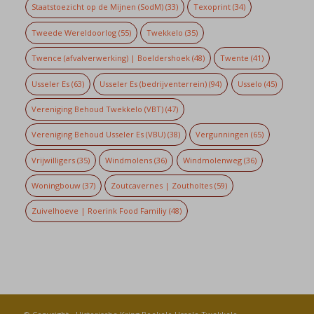
Staatstoezicht op de Mijnen (SodM)
(33)
Texoprint
(34)
Tweede Wereldoorlog
(55)
Twekkelo
(35)
Twence (afvalverwerking) | Boeldershoek
(48)
Twente
(41)
Usseler Es
(63)
Usseler Es (bedrijventerrein)
(94)
Usselo
(45)
Vereniging Behoud Twekkelo (VBT)
(47)
Vereniging Behoud Usseler Es (VBU)
(38)
Vergunningen
(65)
Vrijwilligers
(35)
Windmolens
(36)
Windmolenweg
(36)
Woningbouw
(37)
Zoutcavernes | Zoutholtes
(59)
Zuivelhoeve | Roerink Food Familiy
(48)