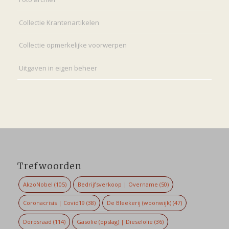
Collectie Krantenartikelen
Collectie opmerkelijke voorwerpen
Uitgaven in eigen beheer
Trefwoorden
AkzoNobel
(105)
Bedrijfsverkoop | Overname
(50)
Coronacrisis | Covid19
(38)
De Bleekerij (woonwijk)
(47)
Dorpsraad
(114)
Gasolie (opslag) | Dieselolie
(36)