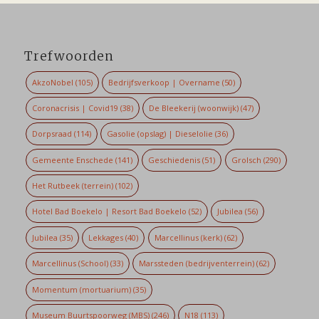
Trefwoorden
AkzoNobel
(105)
Bedrijfsverkoop | Overname
(50)
Coronacrisis | Covid19
(38)
De Bleekerij (woonwijk)
(47)
Dorpsraad
(114)
Gasolie (opslag) | Dieselolie
(36)
Gemeente Enschede
(141)
Geschiedenis
(51)
Grolsch
(290)
Het Rutbeek (terrein)
(102)
Hotel Bad Boekelo | Resort Bad Boekelo
(52)
Jubilea
(56)
Jubilea
(35)
Lekkages
(40)
Marcellinus (kerk)
(62)
Marcellinus (School)
(33)
Marssteden (bedrijventerrein)
(62)
Momentum (mortuarium)
(35)
Museum Buurtspoorweg (MBS)
(246)
N18
(113)