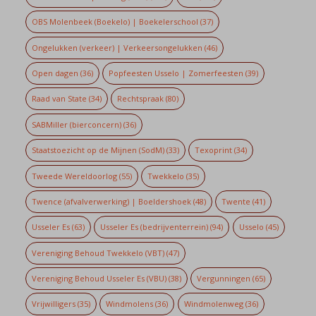
OBS Molenbeek (Boekelo) | Boekelerschool
(37)
Ongelukken (verkeer) | Verkeersongelukken
(46)
Open dagen
(36)
Popfeesten Usselo | Zomerfeesten
(39)
Raad van State
(34)
Rechtspraak
(80)
SABMiller (bierconcern)
(36)
Staatstoezicht op de Mijnen (SodM)
(33)
Texoprint
(34)
Tweede Wereldoorlog
(55)
Twekkelo
(35)
Twence (afvalverwerking) | Boeldershoek
(48)
Twente
(41)
Usseler Es
(63)
Usseler Es (bedrijventerrein)
(94)
Usselo
(45)
Vereniging Behoud Twekkelo (VBT)
(47)
Vereniging Behoud Usseler Es (VBU)
(38)
Vergunningen
(65)
Vrijwilligers
(35)
Windmolens
(36)
Windmolenweg
(36)