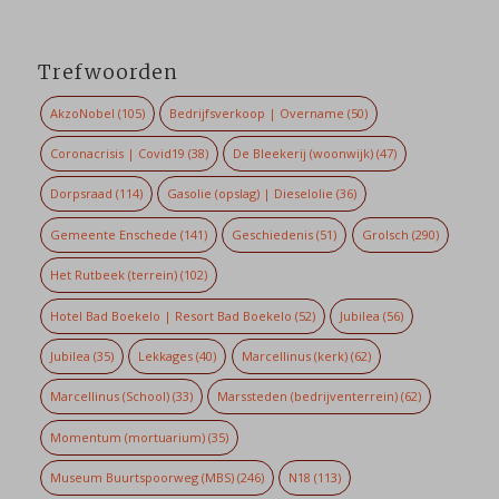
Trefwoorden
AkzoNobel
(105)
Bedrijfsverkoop | Overname
(50)
Coronacrisis | Covid19
(38)
De Bleekerij (woonwijk)
(47)
Dorpsraad
(114)
Gasolie (opslag) | Dieselolie
(36)
Gemeente Enschede
(141)
Geschiedenis
(51)
Grolsch
(290)
Het Rutbeek (terrein)
(102)
Hotel Bad Boekelo | Resort Bad Boekelo
(52)
Jubilea
(56)
Jubilea
(35)
Lekkages
(40)
Marcellinus (kerk)
(62)
Marcellinus (School)
(33)
Marssteden (bedrijventerrein)
(62)
Momentum (mortuarium)
(35)
Museum Buurtspoorweg (MBS)
(246)
N18
(113)