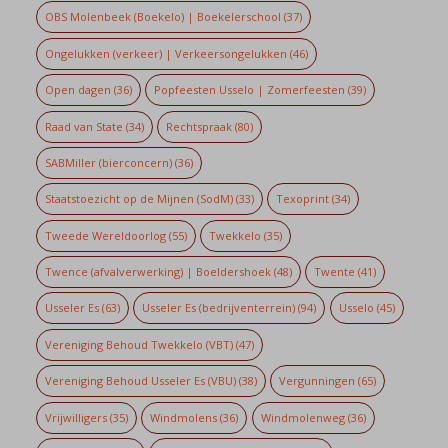
OBS Molenbeek (Boekelo) | Boekelerschool
(37)
Ongelukken (verkeer) | Verkeersongelukken
(46)
Open dagen
(36)
Popfeesten Usselo | Zomerfeesten
(39)
Raad van State
(34)
Rechtspraak
(80)
SABMiller (bierconcern)
(36)
Staatstoezicht op de Mijnen (SodM)
(33)
Texoprint
(34)
Tweede Wereldoorlog
(55)
Twekkelo
(35)
Twence (afvalverwerking) | Boeldershoek
(48)
Twente
(41)
Usseler Es
(63)
Usseler Es (bedrijventerrein)
(94)
Usselo
(45)
Vereniging Behoud Twekkelo (VBT)
(47)
Vereniging Behoud Usseler Es (VBU)
(38)
Vergunningen
(65)
Vrijwilligers
(35)
Windmolens
(36)
Windmolenweg
(36)