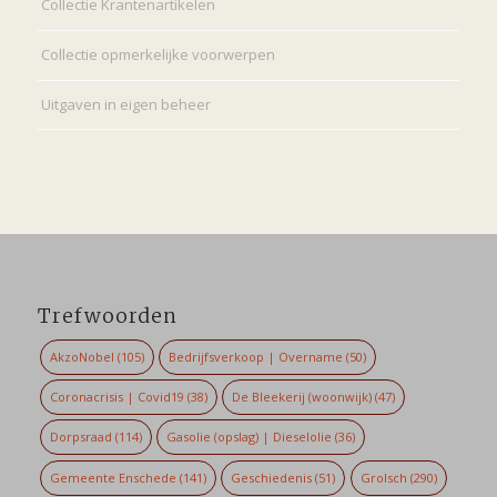
Collectie Krantenartikelen
Collectie opmerkelijke voorwerpen
Uitgaven in eigen beheer
Trefwoorden
AkzoNobel
(105)
Bedrijfsverkoop | Overname
(50)
Coronacrisis | Covid19
(38)
De Bleekerij (woonwijk)
(47)
Dorpsraad
(114)
Gasolie (opslag) | Dieselolie
(36)
Gemeente Enschede
(141)
Geschiedenis
(51)
Grolsch
(290)