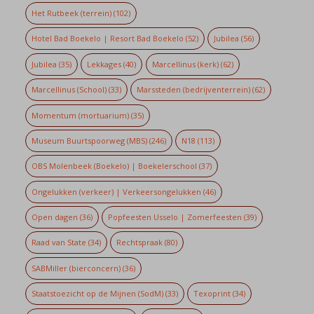
Het Rutbeek (terrein)
(102)
Hotel Bad Boekelo | Resort Bad Boekelo
(52)
Jubilea
(56)
Jubilea
(35)
Lekkages
(40)
Marcellinus (kerk)
(62)
Marcellinus (School)
(33)
Marssteden (bedrijventerrein)
(62)
Momentum (mortuarium)
(35)
Museum Buurtspoorweg (MBS)
(246)
N18
(113)
OBS Molenbeek (Boekelo) | Boekelerschool
(37)
Ongelukken (verkeer) | Verkeersongelukken
(46)
Open dagen
(36)
Popfeesten Usselo | Zomerfeesten
(39)
Raad van State
(34)
Rechtspraak
(80)
SABMiller (bierconcern)
(36)
Staatstoezicht op de Mijnen (SodM)
(33)
Texoprint
(34)