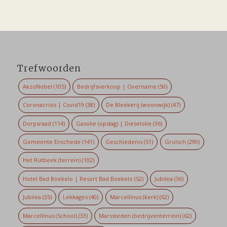
Trefwoorden
AkzoNobel
(105)
Bedrijfsverkoop | Overname
(50)
Coronacrisis | Covid19
(38)
De Bleekerij (woonwijk)
(47)
Dorpsraad
(114)
Gasolie (opslag) | Dieselolie
(36)
Gemeente Enschede
(141)
Geschiedenis
(51)
Grolsch
(290)
Het Rutbeek (terrein)
(102)
Hotel Bad Boekelo | Resort Bad Boekelo
(52)
Jubilea
(56)
Jubilea
(35)
Lekkages
(40)
Marcellinus (kerk)
(62)
Marcellinus (School)
(33)
Marssteden (bedrijventerrein)
(62)