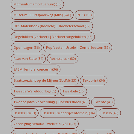
Momentum (mortuarium)
(35)
Museum Buurtspoorweg (MBS)
(246)
N18
(113)
OBS Molenbeek (Boekelo) | Boekelerschool
(37)
Ongelukken (verkeer) | Verkeersongelukken
(46)
Open dagen
(36)
Popfeesten Usselo | Zomerfeesten
(39)
Raad van State
(34)
Rechtspraak
(80)
SABMiller (bierconcern)
(36)
Staatstoezicht op de Mijnen (SodM)
(33)
Texoprint
(34)
Tweede Wereldoorlog
(55)
Twekkelo
(35)
Twence (afvalverwerking) | Boeldershoek
(48)
Twente
(41)
Usseler Es
(63)
Usseler Es (bedrijventerrein)
(94)
Usselo
(45)
Vereniging Behoud Twekkelo (VBT)
(47)