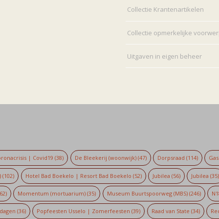
Collectie Krantenartikelen
Collectie opmerkelijke voorwe
Uitgaven in eigen beheer
ronacrisis | Covid19
(38)
De Bleekerij (woonwijk)
(47)
Dorpsraad
(114)
Gaso
)
(102)
Hotel Bad Boekelo | Resort Bad Boekelo
(52)
Jubilea
(56)
Jubilea
(35
62)
Momentum (mortuarium)
(35)
Museum Buurtspoorweg (MBS)
(246)
N1
dagen
(36)
Popfeesten Usselo | Zomerfeesten
(39)
Raad van State
(34)
Re