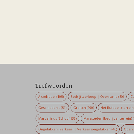
Trefwoorden
AkzoNobel
(105)
Bedrijfsverkoop | Overname
(50)
Co
Geschiedenis
(51)
Grolsch
(290)
Het Rutbeek (terrein
Marcellinus (School)
(33)
Marssteden (bedrijventerrein)
(
Ongelukken (verkeer) | Verkeersongelukken
(46)
Open 