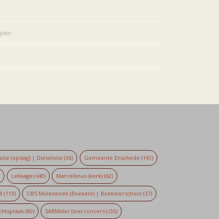
rpen
lie (opslag) | Dieselolie
(36)
Gemeente Enschede
(141)
)
Lekkages
(40)
Marcellinus (kerk)
(62)
8
(113)
OBS Molenbeek (Boekelo) | Boekelerschool
(37)
chtspraak
(80)
SABMiller (bierconcern)
(36)