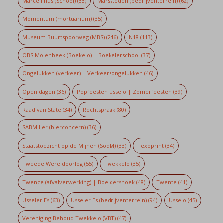
Marcellinus (School)
(33)
Marssteden (bedrijventerrein)
(62)
Momentum (mortuarium)
(35)
Museum Buurtspoorweg (MBS)
(246)
N18
(113)
OBS Molenbeek (Boekelo) | Boekelerschool
(37)
Ongelukken (verkeer) | Verkeersongelukken
(46)
Open dagen
(36)
Popfeesten Usselo | Zomerfeesten
(39)
Raad van State
(34)
Rechtspraak
(80)
SABMiller (bierconcern)
(36)
Staatstoezicht op de Mijnen (SodM)
(33)
Texoprint
(34)
Tweede Wereldoorlog
(55)
Twekkelo
(35)
Twence (afvalverwerking) | Boeldershoek
(48)
Twente
(41)
Usseler Es
(63)
Usseler Es (bedrijventerrein)
(94)
Usselo
(45)
Vereniging Behoud Twekkelo (VBT)
(47)