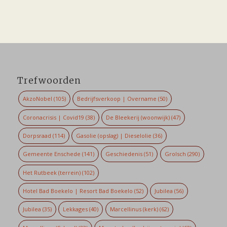
Trefwoorden
AkzoNobel
(105)
Bedrijfsverkoop | Overname
(50)
Coronacrisis | Covid19
(38)
De Bleekerij (woonwijk)
(47)
Dorpsraad
(114)
Gasolie (opslag) | Dieselolie
(36)
Gemeente Enschede
(141)
Geschiedenis
(51)
Grolsch
(290)
Het Rutbeek (terrein)
(102)
Hotel Bad Boekelo | Resort Bad Boekelo
(52)
Jubilea
(56)
Jubilea
(35)
Lekkages
(40)
Marcellinus (kerk)
(62)