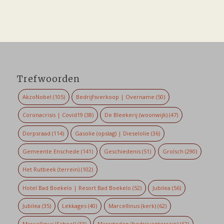
Trefwoorden
AkzoNobel
(105)
Bedrijfsverkoop | Overname
(50)
Coronacrisis | Covid19
(38)
De Bleekerij (woonwijk)
(47)
Dorpsraad
(114)
Gasolie (opslag) | Dieselolie
(36)
Gemeente Enschede
(141)
Geschiedenis
(51)
Grolsch
(290)
Het Rutbeek (terrein)
(102)
Hotel Bad Boekelo | Resort Bad Boekelo
(52)
Jubilea
(56)
Jubilea
(35)
Lekkages
(40)
Marcellinus (kerk)
(62)
Marcellinus (School)
(33)
Marssteden (bedrijventerrein)
(62)