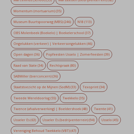
Momentum (mortuarium)
(35)
Museum Buurtspoorweg (MBS)
(246)
N18
(113)
OBS Molenbeek (Boekelo) | Boekelerschool
(37)
Ongelukken (verkeer) | Verkeersongelukken
(46)
Open dagen
(36)
Popfeesten Usselo | Zomerfeesten
(39)
Raad van State
(34)
Rechtspraak
(80)
SABMiller (bierconcern)
(36)
Staatstoezicht op de Mijnen (SodM)
(33)
Texoprint
(34)
Tweede Wereldoorlog
(55)
Twekkelo
(35)
Twence (afvalverwerking) | Boeldershoek
(48)
Twente
(41)
Usseler Es
(63)
Usseler Es (bedrijventerrein)
(94)
Usselo
(45)
Vereniging Behoud Twekkelo (VBT)
(47)