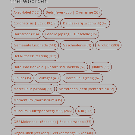
Trefwoorden
AkzoNobel
(105)
Bedrijfsverkoop | Overname
(50)
Coronacrisis | Covid19
(38)
De Bleekerij (woonwijk)
(47)
Dorpsraad
(114)
Gasolie (opslag) | Dieselolie
(36)
Gemeente Enschede
(141)
Geschiedenis
(51)
Grolsch
(290)
Het Rutbeek (terrein)
(102)
Hotel Bad Boekelo | Resort Bad Boekelo
(52)
Jubilea
(56)
Jubilea
(35)
Lekkages
(40)
Marcellinus (kerk)
(62)
Marcellinus (School)
(33)
Marssteden (bedrijventerrein)
(62)
Momentum (mortuarium)
(35)
Museum Buurtspoorweg (MBS)
(246)
N18
(113)
OBS Molenbeek (Boekelo) | Boekelerschool
(37)
Ongelukken (verkeer) | Verkeersongelukken
(46)