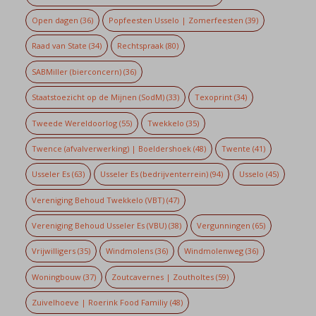
Open dagen
(36)
Popfeesten Usselo | Zomerfeesten
(39)
Raad van State
(34)
Rechtspraak
(80)
SABMiller (bierconcern)
(36)
Staatstoezicht op de Mijnen (SodM)
(33)
Texoprint
(34)
Tweede Wereldoorlog
(55)
Twekkelo
(35)
Twence (afvalverwerking) | Boeldershoek
(48)
Twente
(41)
Usseler Es
(63)
Usseler Es (bedrijventerrein)
(94)
Usselo
(45)
Vereniging Behoud Twekkelo (VBT)
(47)
Vereniging Behoud Usseler Es (VBU)
(38)
Vergunningen
(65)
Vrijwilligers
(35)
Windmolens
(36)
Windmolenweg
(36)
Woningbouw
(37)
Zoutcavernes | Zoutholtes
(59)
Zuivelhoeve | Roerink Food Familiy
(48)