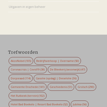
Uitgaven in eigen beheer
Trefwoorden
AkzoNobel
(105)
Bedrijfsverkoop | Overname
(50)
Coronacrisis | Covid19
(38)
De Bleekerij (woonwijk)
(47)
Dorpsraad
(114)
Gasolie (opslag) | Dieselolie
(36)
Gemeente Enschede
(141)
Geschiedenis
(51)
Grolsch
(290)
Het Rutbeek (terrein)
(102)
Hotel Bad Boekelo | Resort Bad Boekelo
(52)
Jubilea
(56)