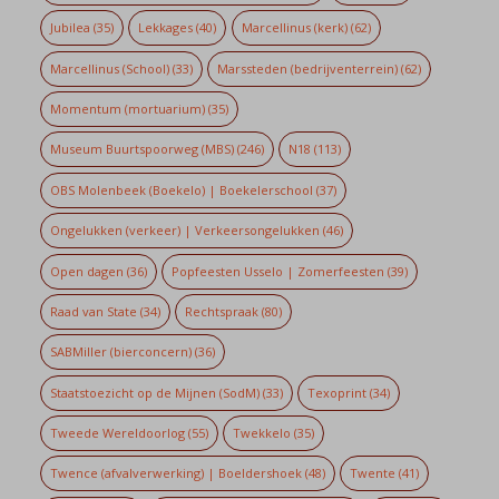
Jubilea
(35)
Lekkages
(40)
Marcellinus (kerk)
(62)
Marcellinus (School)
(33)
Marssteden (bedrijventerrein)
(62)
Momentum (mortuarium)
(35)
Museum Buurtspoorweg (MBS)
(246)
N18
(113)
OBS Molenbeek (Boekelo) | Boekelerschool
(37)
Ongelukken (verkeer) | Verkeersongelukken
(46)
Open dagen
(36)
Popfeesten Usselo | Zomerfeesten
(39)
Raad van State
(34)
Rechtspraak
(80)
SABMiller (bierconcern)
(36)
Staatstoezicht op de Mijnen (SodM)
(33)
Texoprint
(34)
Tweede Wereldoorlog
(55)
Twekkelo
(35)
Twence (afvalverwerking) | Boeldershoek
(48)
Twente
(41)