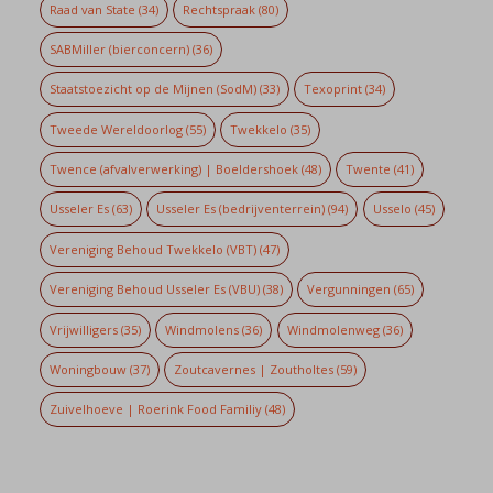
Raad van State
(34)
Rechtspraak
(80)
SABMiller (bierconcern)
(36)
Staatstoezicht op de Mijnen (SodM)
(33)
Texoprint
(34)
Tweede Wereldoorlog
(55)
Twekkelo
(35)
Twence (afvalverwerking) | Boeldershoek
(48)
Twente
(41)
Usseler Es
(63)
Usseler Es (bedrijventerrein)
(94)
Usselo
(45)
Vereniging Behoud Twekkelo (VBT)
(47)
Vereniging Behoud Usseler Es (VBU)
(38)
Vergunningen
(65)
Vrijwilligers
(35)
Windmolens
(36)
Windmolenweg
(36)
Woningbouw
(37)
Zoutcavernes | Zoutholtes
(59)
Zuivelhoeve | Roerink Food Familiy
(48)