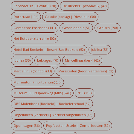
Coronacrisis | Covid19
(38)
De Bleekerij (woonwijk)
(47)
Dorpsraad
(114)
Gasolie (opslag) | Dieselolie
(36)
Gemeente Enschede
(141)
Geschiedenis
(51)
Grolsch
(290)
Het Rutbeek (terrein)
(102)
Hotel Bad Boekelo | Resort Bad Boekelo
(52)
Jubilea
(56)
Jubilea
(35)
Lekkages
(40)
Marcellinus (kerk)
(62)
Marcellinus (School)
(33)
Marssteden (bedrijventerrein)
(62)
Momentum (mortuarium)
(35)
Museum Buurtspoorweg (MBS)
(246)
N18
(113)
OBS Molenbeek (Boekelo) | Boekelerschool
(37)
Ongelukken (verkeer) | Verkeersongelukken
(46)
Open dagen
(36)
Popfeesten Usselo | Zomerfeesten
(39)