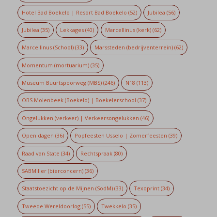
Hotel Bad Boekelo | Resort Bad Boekelo
(52)
Jubilea
(56)
Jubilea
(35)
Lekkages
(40)
Marcellinus (kerk)
(62)
Marcellinus (School)
(33)
Marssteden (bedrijventerrein)
(62)
Momentum (mortuarium)
(35)
Museum Buurtspoorweg (MBS)
(246)
N18
(113)
OBS Molenbeek (Boekelo) | Boekelerschool
(37)
Ongelukken (verkeer) | Verkeersongelukken
(46)
Open dagen
(36)
Popfeesten Usselo | Zomerfeesten
(39)
Raad van State
(34)
Rechtspraak
(80)
SABMiller (bierconcern)
(36)
Staatstoezicht op de Mijnen (SodM)
(33)
Texoprint
(34)
Tweede Wereldoorlog
(55)
Twekkelo
(35)