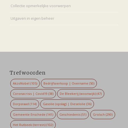
Collectie opmerkelijke voorwerpen
Uitgaven in eigen beheer
Trefwoorden
AkzoNobel
(105)
Bedrijfsverkoop | Overname
(50)
Coronacrisis | Covid19
(38)
De Bleekerij (woonwijk)
(47)
Dorpsraad
(114)
Gasolie (opslag) | Dieselolie
(36)
Gemeente Enschede
(141)
Geschiedenis
(51)
Grolsch
(290)
Het Rutbeek (terrein)
(102)