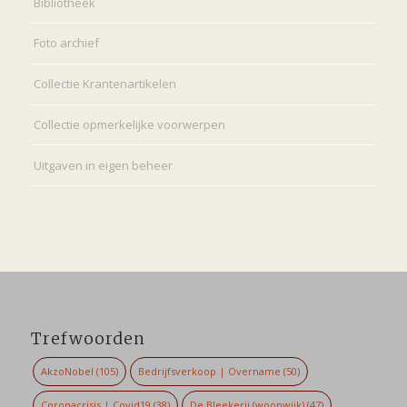
Bibliotheek
Foto archief
Collectie Krantenartikelen
Collectie opmerkelijke voorwerpen
Uitgaven in eigen beheer
Trefwoorden
AkzoNobel
(105)
Bedrijfsverkoop | Overname
(50)
Coronacrisis | Covid19
(38)
De Bleekerij (woonwijk)
(47)