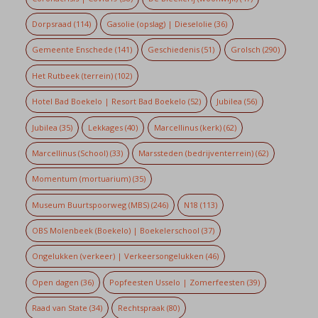
Dorpsraad
(114)
Gasolie (opslag) | Dieselolie
(36)
Gemeente Enschede
(141)
Geschiedenis
(51)
Grolsch
(290)
Het Rutbeek (terrein)
(102)
Hotel Bad Boekelo | Resort Bad Boekelo
(52)
Jubilea
(56)
Jubilea
(35)
Lekkages
(40)
Marcellinus (kerk)
(62)
Marcellinus (School)
(33)
Marssteden (bedrijventerrein)
(62)
Momentum (mortuarium)
(35)
Museum Buurtspoorweg (MBS)
(246)
N18
(113)
OBS Molenbeek (Boekelo) | Boekelerschool
(37)
Ongelukken (verkeer) | Verkeersongelukken
(46)
Open dagen
(36)
Popfeesten Usselo | Zomerfeesten
(39)
Raad van State
(34)
Rechtspraak
(80)