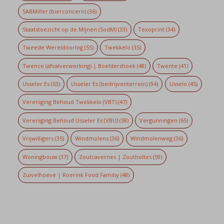
SABMiller (bierconcern)
(36)
Staatstoezicht op de Mijnen (SodM)
(33)
Texoprint
(34)
Tweede Wereldoorlog
(55)
Twekkelo
(35)
Twence (afvalverwerking) | Boeldershoek
(48)
Twente
(41)
Usseler Es
(63)
Usseler Es (bedrijventerrein)
(94)
Usselo
(45)
Vereniging Behoud Twekkelo (VBT)
(47)
Vereniging Behoud Usseler Es (VBU)
(38)
Vergunningen
(65)
Vrijwilligers
(35)
Windmolens
(36)
Windmolenweg
(36)
Woningbouw
(37)
Zoutcavernes | Zoutholtes
(59)
Zuivelhoeve | Roerink Food Familiy
(48)