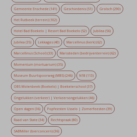
Gemeente Enschede
(141)
Geschiedenis
(51)
Grolsch
(290)
Het Rutbeek (terrein)
(102)
Hotel Bad Boekelo | Resort Bad Boekelo
(52)
Jubilea
(56)
Jubilea
(35)
Lekkages
(40)
Marcellinus (kerk)
(62)
Marcellinus (School)
(33)
Marssteden (bedrijventerrein)
(62)
Momentum (mortuarium)
(35)
Museum Buurtspoorweg (MBS)
(246)
N18
(113)
OBS Molenbeek (Boekelo) | Boekelerschool
(37)
Ongelukken (verkeer) | Verkeersongelukken
(46)
Open dagen
(36)
Popfeesten Usselo | Zomerfeesten
(39)
Raad van State
(34)
Rechtspraak
(80)
SABMiller (bierconcern)
(36)