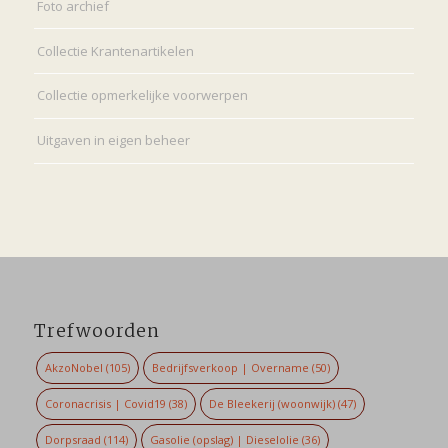
Foto archief
Collectie Krantenartikelen
Collectie opmerkelijke voorwerpen
Uitgaven in eigen beheer
Trefwoorden
AkzoNobel
(105)
Bedrijfsverkoop | Overname
(50)
Coronacrisis | Covid19
(38)
De Bleekerij (woonwijk)
(47)
Dorpsraad
(114)
Gasolie (opslag) | Dieselolie
(36)