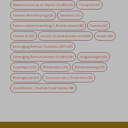
Staatstoezicht op de Mijnen (SodM)
(33)
Texoprint
(34)
Tweede Wereldoorlog
(55)
Twekkelo
(35)
Twence (afvalverwerking) | Boeldershoek
(48)
Twente
(41)
Usseler Es
(63)
Usseler Es (bedrijventerrein)
(94)
Usselo
(45)
Vereniging Behoud Twekkelo (VBT)
(47)
Vereniging Behoud Usseler Es (VBU)
(38)
Vergunningen
(65)
Vrijwilligers
(35)
Windmolens
(36)
Windmolenweg
(36)
Woningbouw
(37)
Zoutcavernes | Zoutholtes
(59)
Zuivelhoeve | Roerink Food Familiy
(48)