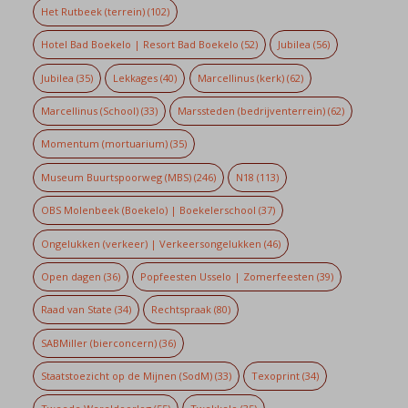
Het Rutbeek (terrein)
(102)
Hotel Bad Boekelo | Resort Bad Boekelo
(52)
Jubilea
(56)
Jubilea
(35)
Lekkages
(40)
Marcellinus (kerk)
(62)
Marcellinus (School)
(33)
Marssteden (bedrijventerrein)
(62)
Momentum (mortuarium)
(35)
Museum Buurtspoorweg (MBS)
(246)
N18
(113)
OBS Molenbeek (Boekelo) | Boekelerschool
(37)
Ongelukken (verkeer) | Verkeersongelukken
(46)
Open dagen
(36)
Popfeesten Usselo | Zomerfeesten
(39)
Raad van State
(34)
Rechtspraak
(80)
SABMiller (bierconcern)
(36)
Staatstoezicht op de Mijnen (SodM)
(33)
Texoprint
(34)