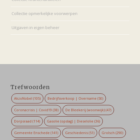
Collectie opmerkelijke voorwerpen
Uitgaven in eigen beheer
Trefwoorden
AkzoNobel
(105)
Bedrijfsverkoop | Overname
(50)
Coronacrisis | Covid19
(38)
De Bleekerij (woonwijk)
(47)
Dorpsraad
(114)
Gasolie (opslag) | Dieselolie
(36)
Gemeente Enschede
(141)
Geschiedenis
(51)
Grolsch
(290)