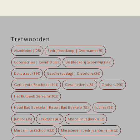
Trefwoorden
AkzoNobel
(105)
Bedrijfsverkoop | Overname
(50)
Coronacrisis | Covid19
(38)
De Bleekerij (woonwijk)
(47)
Dorpsraad
(114)
Gasolie (opslag) | Dieselolie
(36)
Gemeente Enschede
(141)
Geschiedenis
(51)
Grolsch
(290)
Het Rutbeek (terrein)
(102)
Hotel Bad Boekelo | Resort Bad Boekelo
(52)
Jubilea
(56)
Jubilea
(35)
Lekkages
(40)
Marcellinus (kerk)
(62)
Marcellinus (School)
(33)
Marssteden (bedrijventerrein)
(62)