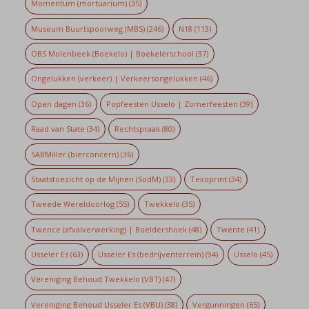
Momentum (mortuarium)
(35)
Museum Buurtspoorweg (MBS)
(246)
N18
(113)
OBS Molenbeek (Boekelo) | Boekelerschool
(37)
Ongelukken (verkeer) | Verkeersongelukken
(46)
Open dagen
(36)
Popfeesten Usselo | Zomerfeesten
(39)
Raad van State
(34)
Rechtspraak
(80)
SABMiller (bierconcern)
(36)
Staatstoezicht op de Mijnen (SodM)
(33)
Texoprint
(34)
Tweede Wereldoorlog
(55)
Twekkelo
(35)
Twence (afvalverwerking) | Boeldershoek
(48)
Twente
(41)
Usseler Es
(63)
Usseler Es (bedrijventerrein)
(94)
Usselo
(45)
Vereniging Behoud Twekkelo (VBT)
(47)
Vereniging Behoud Usseler Es (VBU)
(38)
Vergunningen
(65)