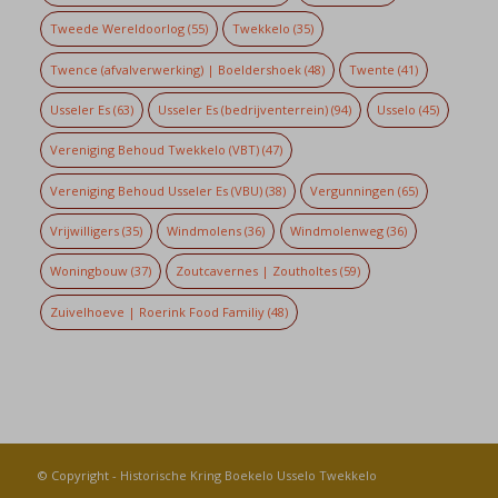
Tweede Wereldoorlog
(55)
Twekkelo
(35)
Twence (afvalverwerking) | Boeldershoek
(48)
Twente
(41)
Usseler Es
(63)
Usseler Es (bedrijventerrein)
(94)
Usselo
(45)
Vereniging Behoud Twekkelo (VBT)
(47)
Vereniging Behoud Usseler Es (VBU)
(38)
Vergunningen
(65)
Vrijwilligers
(35)
Windmolens
(36)
Windmolenweg
(36)
Woningbouw
(37)
Zoutcavernes | Zoutholtes
(59)
Zuivelhoeve | Roerink Food Familiy
(48)
© Copyright -
Historische Kring Boekelo Usselo Twekkelo