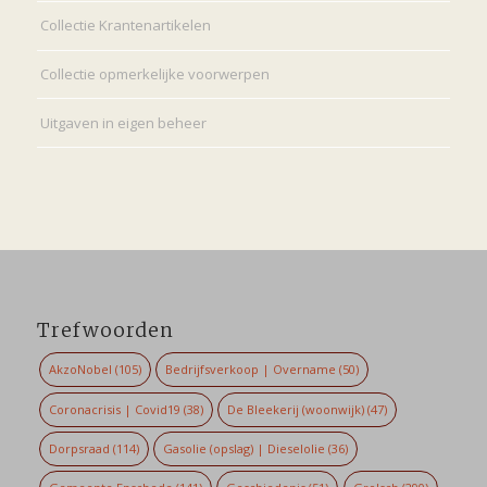
Collectie Krantenartikelen
Collectie opmerkelijke voorwerpen
Uitgaven in eigen beheer
Trefwoorden
AkzoNobel
(105)
Bedrijfsverkoop | Overname
(50)
Coronacrisis | Covid19
(38)
De Bleekerij (woonwijk)
(47)
Dorpsraad
(114)
Gasolie (opslag) | Dieselolie
(36)