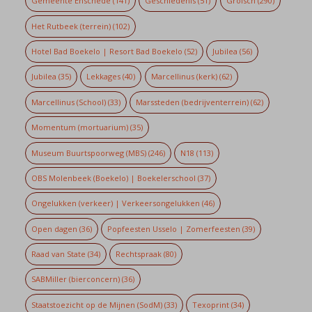
Gemeente Enschede
(141)
Geschiedenis
(51)
Grolsch
(290)
Het Rutbeek (terrein)
(102)
Hotel Bad Boekelo | Resort Bad Boekelo
(52)
Jubilea
(56)
Jubilea
(35)
Lekkages
(40)
Marcellinus (kerk)
(62)
Marcellinus (School)
(33)
Marssteden (bedrijventerrein)
(62)
Momentum (mortuarium)
(35)
Museum Buurtspoorweg (MBS)
(246)
N18
(113)
OBS Molenbeek (Boekelo) | Boekelerschool
(37)
Ongelukken (verkeer) | Verkeersongelukken
(46)
Open dagen
(36)
Popfeesten Usselo | Zomerfeesten
(39)
Raad van State
(34)
Rechtspraak
(80)
SABMiller (bierconcern)
(36)
Staatstoezicht op de Mijnen (SodM)
(33)
Texoprint
(34)